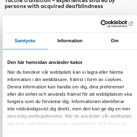
persons with acquired deafblindness
Samtycke
Information
Om
Den här hemsidan använder kakor
När du besöker vår webbplats kan vi lagra eller hämta
information i din webbläsare, främst i form av cookies.
Denna information kan handla om dig, dina preferenser
eller din enhet och används främst för att webbplatsen ska
fungera som du förväntar dig. Informationen identifierar
inte nödvändigsvist dig direkt, men den kan ge dig en mer
personlig webbupplevelse. När du använder vår webbplats
placeras nödvändiga cookies automatiskt, och dessa är
alltid aktiva utan att kräva ditt samtycke. Dessa cookies är
DÖVBLINDHET
14 jan 2020