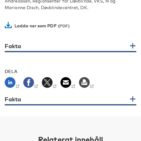
Andreassen, Regionsenter for Døvblinde, VKS, N og
Marianne Disch, Døvblindecentret, DK.
Ladda ner som PDF
Fakta
DELA
Fakta
Relaterat innehåll