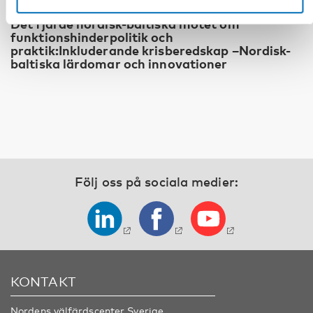
FUNKTIONSHINDER
Det fjärde nordisk-baltiska mötet om
funktionshinderpolitik och
praktik:Inkluderande krisberedskap –Nordisk-
baltiska lärdomar och innovationer
Följ oss på sociala medier:
KONTAKT
Nordens välfärdscenter Sverige