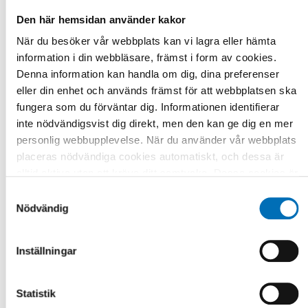
Den här hemsidan använder kakor
När du besöker vår webbplats kan vi lagra eller hämta
RAPPORT
-
FUNKTIONSHINDER
information i din webbläsare, främst i form av cookies.
7 mar 2018
Denna information kan handla om dig, dina preferenser
Nordiskt samarbete om högre utbildning och
eller din enhet och används främst för att webbplatsen ska
forskning om funktionshinder och mänskliga
fungera som du förväntar dig. Informationen identifierar
rättigheter
inte nödvändigsvist dig direkt, men den kan ge dig en mer
All the Nordic countries and autonomous areas have
personlig webbupplevelse. När du använder vår webbplats
ratified the UN Convention on the Rights of Persons with
placeras nödvändiga cookies automatiskt, och dessa är
Disabilities. The Conv [...]
alltid aktiva utan att kräva ditt samtycke. Dessa cookies är
nödvändiga för att du ska kunna använda webbplatsen och
Samtyckesval
dess funktioner. Vi respekterar din integritet, och du kan
Nödvändig
välja vilka ytterligare cookies (statistiska, preferens,
marknadsföring och oklassificerade) du vill acceptera.
Inställningar
Klicka på de olika kategorirubrikerna för att ta reda på mer
och anpassa dina inställningar för cookies. Observera att
blockering av cookies kan påverka din upplevelse av
Statistik
webbplatsen och de tjänster vi erbjuder. Om du har besökt