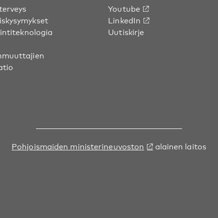
terveys
Youtube
skysymykset
LinkedIn
intiteknologia
Uutiskirje
muuttajien
atio
Pohjoismaiden ministerineuvoston
alainen laitos