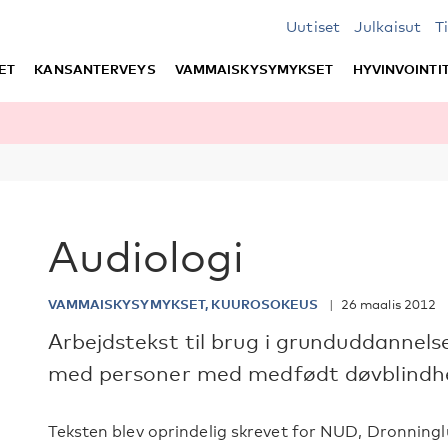
Uutiset
Julkaisut
T
ET
KANSANTERVEYS
VAMMAISKYSYMYKSET
HYVINVOINTI
Audiologi
VAMMAISKYSYMYKSET, KUUROSOKEUS
26 maalis 2012
Arbejdstekst til brug i grunduddannels
med personer med medfødt døvblindh
Teksten blev oprindelig skrevet for NUD, Dronningl