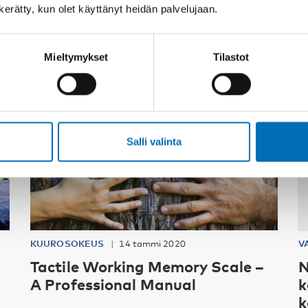
n kerätty, kun olet käyttänyt heidän palvelujaan.
Mieltymykset
Tilastot
Salli valinta
KUUROSOKEUS
14 tammi 2020
V
Tactile Working Memory Scale –
N
A Professional Manual
k
k