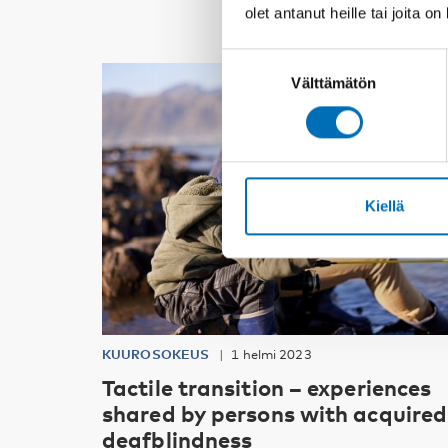
olet antanut heille tai joita o
Suostumuksen
Välttämätön
valinta
Kiellä
KUUROSOKEUS
1 helmi 2023
Tactile transition – experiences
shared by persons with acquired
deafblindness