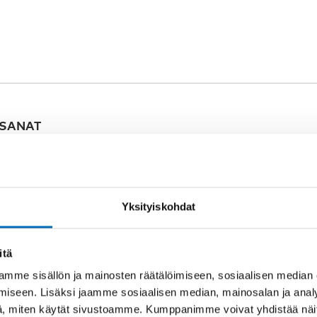
SANAT
sokeus
Yksityiskohdat
itä
mme sisällön ja mainosten räätälöimiseen, sosiaalisen median
iseen. Lisäksi jaamme sosiaalisen median, mainosalan ja analy
Asiaan liittyvää sisältöä
, miten käytät sivustoamme. Kumppanimme voivat yhdistää näitä t