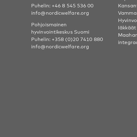
Puhelin:
+46 8 545 536 00
Kansan
info@nordicwelfare.org
Vammai
Hyvinvo
Pohjoismainen
Iäkkäät
hyvinvointikeskus Suomi
Maahan
Puhelin:
+358 (0)20 7410 880
integra
info@nordicwelfare.org