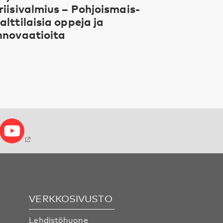
riisivalmius – Pohjoismais-
alttilaisia oppeja ja
nnovaatioita
VERKKOSIVUSTO
Lehdistöhuone