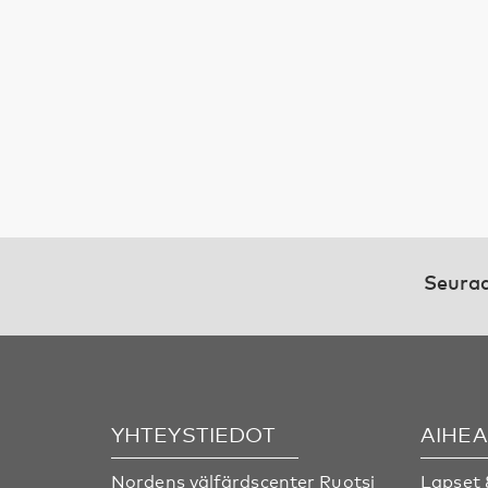
Seuraa
YHTEYSTIEDOT
AIHE
Nordens välfärdscenter Ruotsi
Lapset 