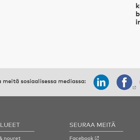
k
b
i
 meitä sosiaalisessa mediassa:
ALUEET
SEURAA MEITÄ
& nouret
Facebook