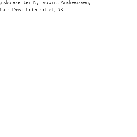
 skolesenter, N, Evabritt Andreassen,
sch, Døvblindecentret, DK.