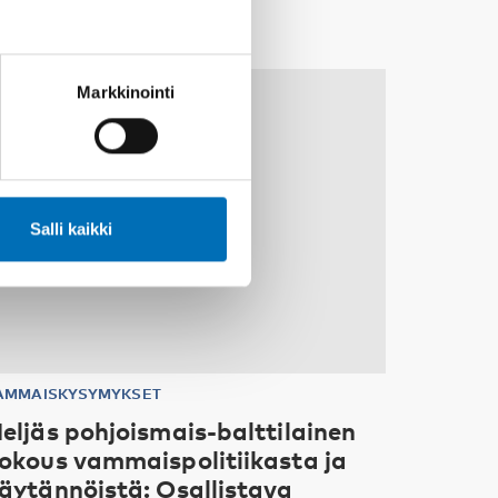
10
11
MARRAS
2026
Markkinointi
Salli kaikki
AMMAISKYSYMYKSET
eljäs pohjoismais-balttilainen
okous vammaispolitiikasta ja
äytännöistä: Osallistava