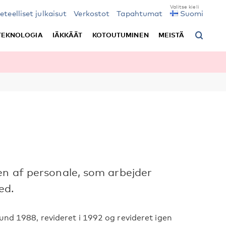
ieteelliset julkaisut
Verkostot
Tapahtumat
Suomi
TEKNOLOGIA
IÄKKÄÄT
KOTOUTUMINEN
MEISTÄ
en af personale, som arbejder
ed.
und 1988, revideret i 1992 og revideret igen