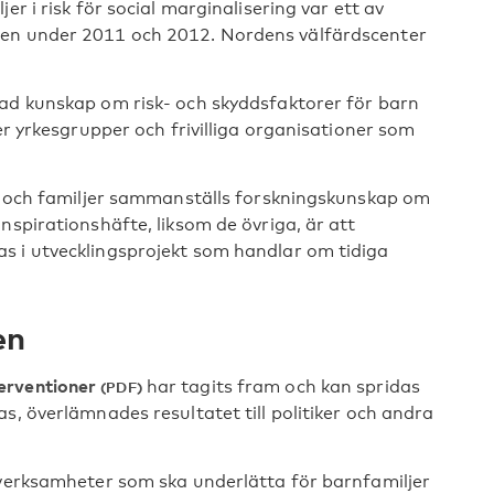
er i risk för social marginalisering var ett av
den under 2011 och 2012. Nordens välfärdscenter
kad kunskap om risk- och skyddsfaktorer för barn
er yrkesgrupper och frivilliga organisationer som
rn och familjer sammanställs forskningskunskap om
nspirationshäfte, liksom de övriga, är att
s i utvecklingsprojekt som handlar om tidiga
en
terventioner
har tagits fram och kan spridas
s, överlämnades resultatet till politiker och andra
 verksamheter som ska underlätta för barnfamiljer