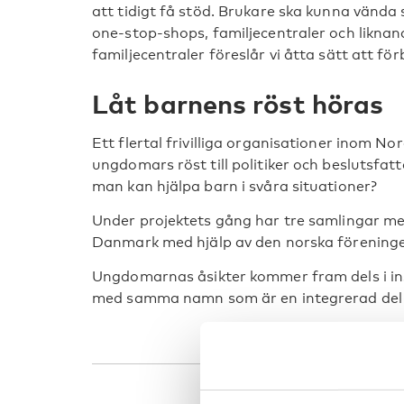
att tidigt få stöd. Brukare ska kunna vända sig
one-stop-shops, familjecentraler och liknand
familjecentraler föreslår vi åtta sätt att fö
Låt barnens röst höras
Ett flertal frivilliga organisationer inom N
ungdomars röst till politiker och beslutsfa
man kan hjälpa barn i svåra situationer?
Under projektets gång har tre samlingar m
Danmark med hjälp av den norska föreninge
Ungdomarnas åsikter kommer fram dels i insp
med samma namn som är en integrerad del a