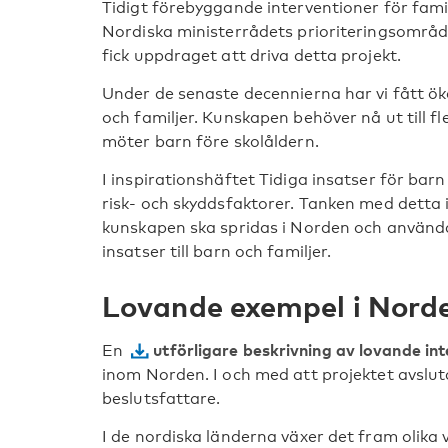
Tidigt förebyggande interventioner för familj
Nordiska ministerrådets prioriteringsområ
fick uppdraget att driva detta projekt.
Under de senaste decennierna har vi fått ö
och familjer. Kunskapen behöver nå ut till fl
möter barn före skolåldern.
I inspirationshäftet Tidiga insatser för ba
risk- och skyddsfaktorer. Tanken med detta i
kunskapen ska spridas i Norden och använda
insatser till barn och familjer.
Lovande exempel i Nord
utförligare beskrivning av lovande in
En
inom Norden. I och med att projektet avsluta
beslutsfattare.
I de nordiska länderna växer det fram olika