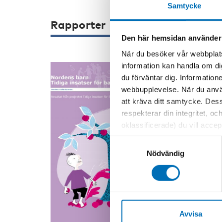
Samtycke
Rapporter
Den här hemsidan använder
När du besöker vår webbplats
information kan handla om di
du förväntar dig. Information
VÄLFÄRDSPO
webbupplevelse. När du använ
Nordens 
att kräva ditt samtycke. Des
familjer
respekterar din integritet, oc
oklassificerade) du vill acce
Publikation
inställningar för cookies. O
senaste for
Samtyckesval
vi erbjuder. Om du har besök
presentation
Nödvändig
genom att navigera till sekre
Avvisa