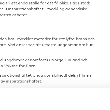
 till ett enda ställe för att få olika slags stöd:
e. I inspirationshäftet Utveckling av nordiska
rbättra arbetet.
orden har utvecklat metoder för att lyfta barns och
ttare. Vad anser socialt utsatta ungdomar om hur
ed ungdomar genomförts i Norge, Finland och
n Voksne for Barn.
irationshäftet Unga gör skillnad! dels i filmen
v inspirationshäftet.