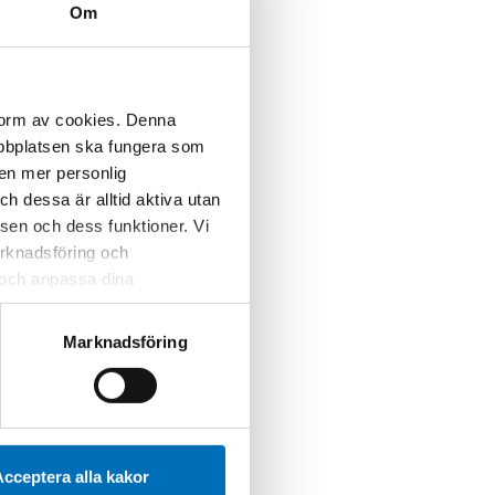
Om
 form av cookies. Denna
webbplatsen ska fungera som
 en mer personlig
 dessa är alltid aktiva utan
sen och dess funktioner. Vi
marknadsföring och
r och anpassa dina
 webbplatsen och de tjänster
 kan du alltid radera dem
Marknadsföring
cceptera alla kakor