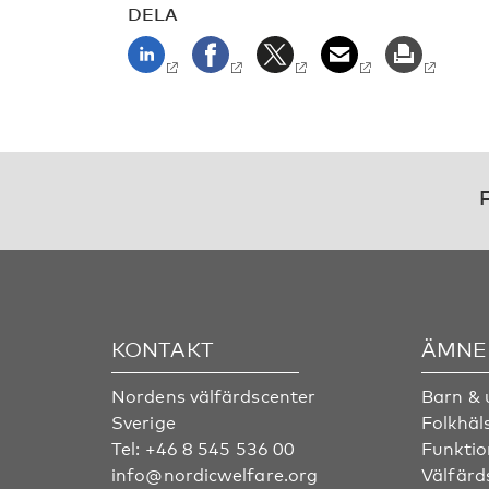
DELA
F
KONTAKT
ÄMNE
Nordens välfärdscenter
Barn &
Sverige
Folkhäl
Tel:
+46 8 545 536 00
Funktio
info@nordicwelfare.org
Välfärd