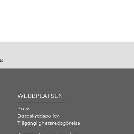
WEBBPLATSEN
Press
Dataskyddspolicy
Tillgänglighetsredogörelse