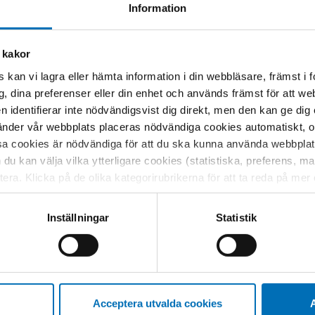
Information
 kakor
 kan vi lagra eller hämta information i din webbläsare, främst i
g, dina preferenser eller din enhet och används främst för att 
en identifierar inte nödvändigsvist dig direkt, men den kan ge dig
LITIK
11 dec 2012
der vår webbplats placeras nödvändiga cookies automatiskt, och
barn – tidiga insatser för barn och
sa cookies är nödvändiga för att du ska kunna använda webbplat
h du kan välja vilka ytterligare cookies (statistiska, preferens, 
ptera. Klicka på de olika kategorirubrikerna för att ta reda på me
en innehåller dels en genomgång av den
bservera att blockering av cookies kan påverka din upplevelse av
skningen om risk- och skyddsfaktorer, dels en
t vår webbplats tidigare och accepterat användningen av cookies
 av någr [...]
Inställningar
Statistik
tessinställningarna i din webbläsare.
Acceptera utvalda cookies
A