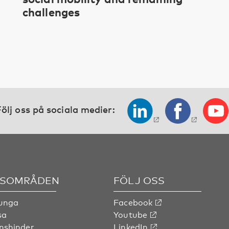
challenges
ölj oss på sociala medier:
SOMRÅDEN
FÖLJ OSS
 unga
Facebook
sa
Youtube
nshinder
LinkedIn