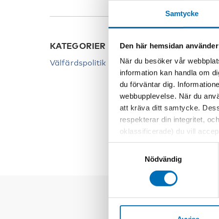
Samtycke
KATEGORIER
NYCK
Den här hemsidan använder
När du besöker vår webbplats
Välfärdspolitik
Barn
information kan handla om di
Familj
du förväntar dig. Information
webbupplevelse. När du använ
Tidiga
att kräva ditt samtycke. Des
Unga
respekterar din integritet, oc
oklassificerade) du vill acce
inställningar för cookies. O
Samtyckesval
vi erbjuder. Om du har besök
Nödvändig
genom att navigera till sekre