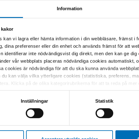
Information
ELORD
 kakor
 kan vi lagra eller hämta information i din webbläsare, främst i
g, dina preferenser eller din enhet och används främst för att 
en identifierar inte nödvändigsvist dig direkt, men den kan ge dig
der vår webbplats placeras nödvändiga cookies automatiskt, och
 insatser
sa cookies är nödvändiga för att du ska kunna använda webbplat
h du kan välja vilka ytterligare cookies (statistiska, preferens, 
ptera. Klicka på de olika kategorirubrikerna för att ta reda på me
bservera att blockering av cookies kan påverka din upplevelse av
t vår webbplats tidigare och accepterat användningen av cookies
Inställningar
Statistik
tessinställningarna i din webbläsare.
Relaterat innehåll