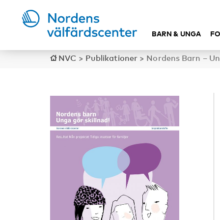
BARN & UNGA
FO
NVC
>
Publikationer
>
Nordens Barn – Ung