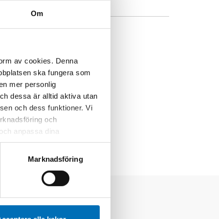
Om
 form av cookies. Denna
webbplatsen ska fungera som
 en mer personlig
 dessa är alltid aktiva utan
sen och dess funktioner. Vi
marknadsföring och
r och anpassa dina
 webbplatsen och de tjänster
 kan du alltid radera dem
Marknadsföring