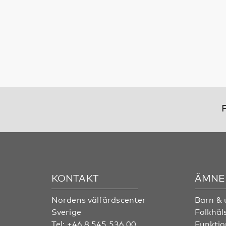
F
KONTAKT
ÄMNE
Nordens välfärdscenter
Barn &
Sverige
Folkhäl
Tel:
+46 8 545 536 00
Funktio