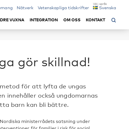
emang
Nätverk
Vetenskapliga tidskrifter
Svenska
LDRE VUXNA
INTEGRATION
OM OSS
KONTAKT
a gör skillnad!
 metod för att lyfta de ungas
nen innehåller också ungdomarnas
tta barn kan bli bättre.
av Nordiska ministerrådets satsning under
ventioner för familjer i risk för social