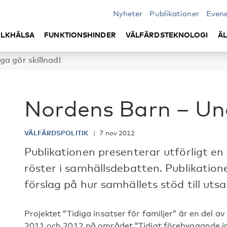
Nyheter
Publikationer
Even
LKHÄLSA
FUNKTIONSHINDER
VÄLFÄRDSTEKNOLOGI
Ä
a gör skillnad!
Nordens Barn – Ung
VÄLFÄRDSPOLITIK
7 nov 2012
Publikationen presenterar utförligt en
röster i samhällsdebatten. Publikatio
förslag på hur samhällets stöd till utsa
Projektet ”Tidiga insatser för familjer” är en del 
2011 och 2012 på området ”Tidigt förebyggande inter