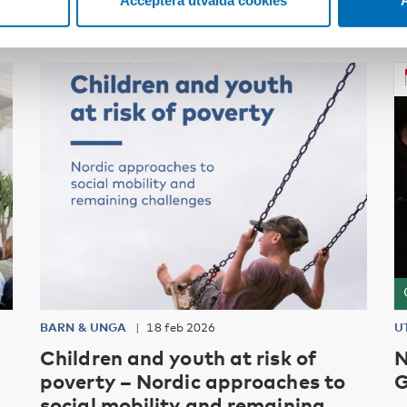
Acceptera utvalda cookies
A
BARN & UNGA
18 feb 2026
U
Children and youth at risk of
N
poverty – Nordic approaches to
G
social mobility and remaining