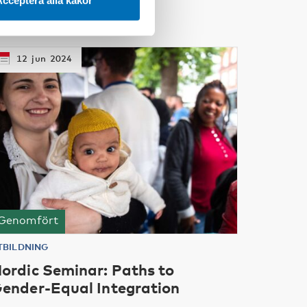
cceptera alla kakor
12
jun
2024
Genomfört
TBILDNING
ordic Seminar: Paths to
ender-Equal Integration