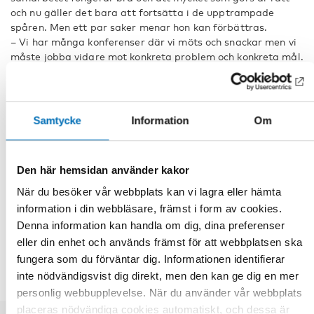
och nu gäller det bara att fortsätta i de upptrampade
spåren. Men ett par saker menar hon kan förbättras.
– Vi har många konferenser där vi möts och snackar men vi
måste jobba vidare mot konkreta problem och konkreta mål.
Det finns också fortfarande barriärer mellan
funktionshindersorganisationerna i de olika nordiska
länderna som vi måste bryta ner. Detta för att samarbetet
ska bli ännu starkare så vi kan synas ännu mer på både
Samtycke
Information
Om
nordisk och europeisk nivå, säger Synne Lerhol.
Fakta
Den här hemsidan använder kakor
När du besöker vår webbplats kan vi lagra eller hämta
information i din webbläsare, främst i form av cookies.
DELA
Denna information kan handla om dig, dina preferenser
eller din enhet och används främst för att webbplatsen ska
fungera som du förväntar dig. Informationen identifierar
inte nödvändigsvist dig direkt, men den kan ge dig en mer
personlig webbupplevelse. När du använder vår webbplats
placeras nödvändiga cookies automatiskt, och dessa är