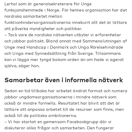
Lerhol som är generalsekreterare för Unge
funksjonshemmede i Norge. För hennes organisation har det
nordiska samarbetet mellan
funktionhindersorganisationerna inneburit att det är lättare
att påverka myndigheter och politiker.
– Tack vare de nordiska nätverken utbyter vi erfarenheter
och jobbar politiskt. Bland annat med Sammenslutningen af
Unge med Handicap i Danmark och Unga Rörelsehindrade
och Unga med Synnedsättning från Sverige. Tillsammans
kan vi lägga mer tyngd bakom orden än om hade vi agerat
själva, säger hon.
Samarbetar även i informella nätverk
Sedan en tid tillbaka har arbetet ändrat format och numera
jobbar ungdomsorganisationerna i mindre nätverk som
också är mindre formella. Resultatet har blivit att det är
lättare att anpassa arbetet till de resurser som finns, men
också till de politiska ambitionerna.
– Vi har startat en gemensam Facebookgrupp där vi
diskuterar olika frågor och samarbeten. Den fungerar