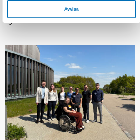
FUNKTIONSHINDER
17 jun 2026
Avvisa
“Active citizenship is not a privilege; it is a
right”