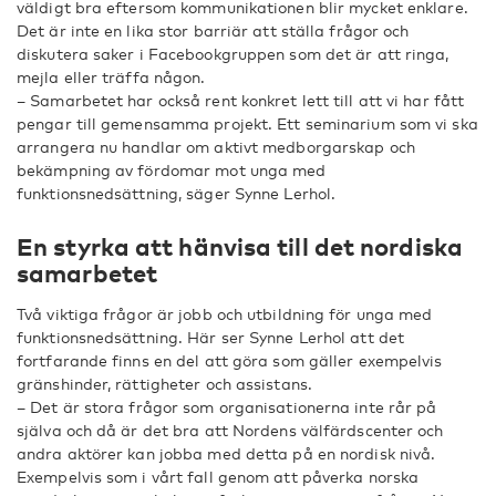
väldigt bra eftersom kommunikationen blir mycket enklare.
Det är inte en lika stor barriär att ställa frågor och
diskutera saker i Facebookgruppen som det är att ringa,
mejla eller träffa någon.
– Samarbetet har också rent konkret lett till att vi har fått
pengar till gemensamma projekt. Ett seminarium som vi ska
arrangera nu handlar om aktivt medborgarskap och
bekämpning av fördomar mot unga med
funktionsnedsättning, säger Synne Lerhol.
En styrka att hänvisa till det nordiska
samarbetet
Två viktiga frågor är jobb och utbildning för unga med
funktionsnedsättning. Här ser Synne Lerhol att det
fortfarande finns en del att göra som gäller exempelvis
gränshinder, rättigheter och assistans.
– Det är stora frågor som organisationerna inte rår på
själva och då är det bra att Nordens välfärdscenter och
andra aktörer kan jobba med detta på en nordisk nivå.
Exempelvis som i vårt fall genom att påverka norska