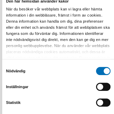
Den här hemsidan använder kakor
Relaterade nyheter
När du besöker vår webbplats kan vi lagra eller hämta
information i din webbläsare, främst i form av cookies.
Denna information kan handla om dig, dina preferenser
eller din enhet och används främst för att webbplatsen ska
fungera som du förväntar dig. Informationen identifierar
inte nödvändigsvist dig direkt, men den kan ge dig en mer
personlig webbupplevelse. När du använder vår webbplats
placeras nödvändiga cookies automatiskt, och dessa är
alltid aktiva utan att kräva ditt samtycke. Dessa cookies är
nödvändiga för att du ska kunna använda webbplatsen och
Samtyckesval
dess funktioner. Vi respekterar din integritet, och du kan
Nödvändig
välja vilka ytterligare cookies (statistiska, preferens,
marknadsföring och oklassificerade) du vill acceptera.
Inställningar
Klicka på de olika kategorirubrikerna för att ta reda på mer
och anpassa dina inställningar för cookies. Observera att
blockering av cookies kan påverka din upplevelse av
Statistik
webbplatsen och de tjänster vi erbjuder. Om du har besökt
FUNKTIONSHINDER
vår webbplats tidigare och accepterat användningen av