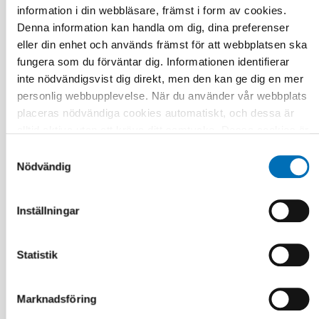
information i din webbläsare, främst i form av cookies.
Denna information kan handla om dig, dina preferenser
eller din enhet och används främst för att webbplatsen ska
fungera som du förväntar dig. Informationen identifierar
inte nödvändigsvist dig direkt, men den kan ge dig en mer
personlig webbupplevelse. När du använder vår webbplats
placeras nödvändiga cookies automatiskt, och dessa är
alltid aktiva utan att kräva ditt samtycke. Dessa cookies är
nödvändiga för att du ska kunna använda webbplatsen och
Samtyckesval
dess funktioner. Vi respekterar din integritet, och du kan
Nödvändig
välja vilka ytterligare cookies (statistiska, preferens,
marknadsföring och oklassificerade) du vill acceptera.
Inställningar
Klicka på de olika kategorirubrikerna för att ta reda på mer
och anpassa dina inställningar för cookies. Observera att
VÄLFÄRDSTEKNOLOGI
blockering av cookies kan påverka din upplevelse av
Statistik
13 nov 2024
webbplatsen och de tjänster vi erbjuder. Om du har besökt
Measuring climate impacts of distance
vår webbplats tidigare och accepterat användningen av
spanning care
Marknadsföring
cookies kan du alltid radera dem genom att navigera till
sekretessinställningarna i din webbläsare.