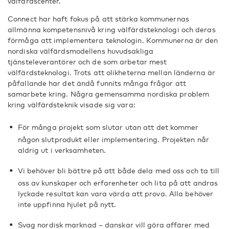
välfärdscenter.
Connect har haft fokus på att stärka kommunernas
allmänna kompetensnivå kring välfärdsteknologi och deras
förmåga att implementera teknologin. Kommunerna är den
nordiska välfärdsmodellens huvudsakliga
tjänsteleverantörer och de som arbetar mest
välfärdsteknologi. Trots att olikheterna mellan länderna är
påfallande har det ändå funnits många frågor att
samarbete kring. Några gemensamma nordiska problem
kring välfärdsteknik visade sig vara:
För många projekt som slutar utan att det kommer
någon slutprodukt eller implementering. Projekten når
aldrig ut i verksamheten.
Vi behöver bli bättre på att både dela med oss och ta till
oss av kunskaper och erfarenheter och lita på att andras
lyckade resultat kan vara värda att prova. Alla behöver
inte uppfinna hjulet på nytt.
Svag nordisk marknad – danskar vill göra affärer med