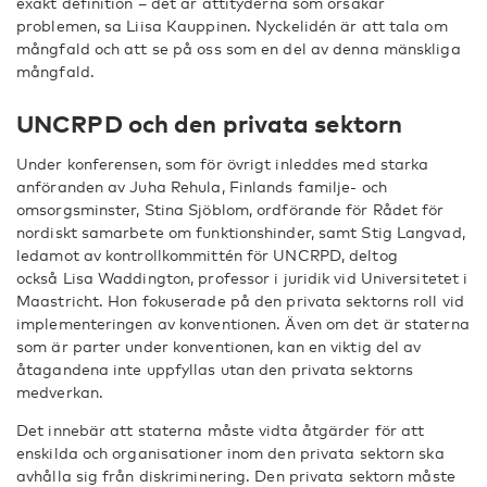
exakt definition – det är attityderna som orsakar
problemen, sa Liisa Kauppinen. Nyckelidén är att tala om
mångfald och att se på oss som en del av denna mänskliga
mångfald.
UNCRPD och den privata sektorn
Under konferensen, som för övrigt inleddes med starka
anföranden av Juha Rehula, Finlands familje- och
omsorgsminster, Stina Sjöblom, ordförande för Rådet för
nordiskt samarbete om funktionshinder, samt Stig Langvad,
ledamot av kontrollkommittén för UNCRPD, deltog
också Lisa Waddington, professor i juridik vid Universitetet i
Maastricht. Hon fokuserade på den privata sektorns roll vid
implementeringen av konventionen. Även om det är staterna
som är parter under konventionen, kan en viktig del av
åtagandena inte uppfyllas utan den privata sektorns
medverkan.
Det innebär att staterna måste vidta åtgärder för att
enskilda och organisationer inom den privata sektorn ska
avhålla sig från diskriminering. Den privata sektorn måste