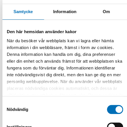
Samtycke
Information
Om
DELA
Den här hemsidan använder kakor
När du besöker vår webbplats kan vi lagra eller hämta
information i din webbläsare, främst i form av cookies.
Denna information kan handla om dig, dina preferenser
eller din enhet och används främst för att webbplatsen ska
Relaterade nyheter
fungera som du förväntar dig. Informationen identifierar
inte nödvändigsvist dig direkt, men den kan ge dig en mer
personlig webbupplevelse. När du använder vår webbplats
placeras nödvändiga cookies automatiskt, och dessa är
alltid aktiva utan att kräva ditt samtycke. Dessa cookies är
nödvändiga för att du ska kunna använda webbplatsen och
Samtyckesval
dess funktioner. Vi respekterar din integritet, och du kan
Nödvändig
välja vilka ytterligare cookies (statistiska, preferens,
marknadsföring och oklassificerade) du vill acceptera.
Inställningar