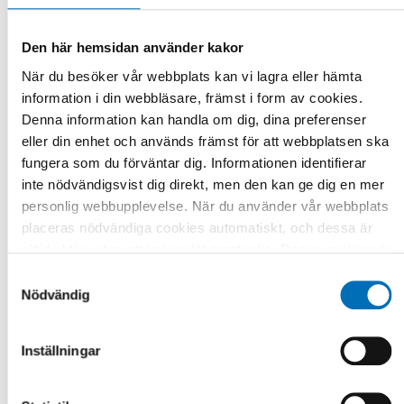
Stockholm University
Lena Dahlberg, professor, Dalarna University &
Den här hemsidan använder kakor
Karolinska Institutet
När du besöker vår webbplats kan vi lagra eller hämta
information i din webbläsare, främst i form av cookies.
Louise Scheel Thomasen, senior adviser, Nordic Welfare
Denna information kan handla om dig, dina preferenser
Centre
eller din enhet och används främst för att webbplatsen ska
Marja Aartsen, professor, Oslo Metropolitan University
fungera som du förväntar dig. Informationen identifierar
inte nödvändigsvist dig direkt, men den kan ge dig en mer
Stefan Fors, associate professor, Karolinska Institutet &
personlig webbupplevelse. När du använder vår webbplats
Stockholm University
placeras nödvändiga cookies automatiskt, och dessa är
alltid aktiva utan att kräva ditt samtycke. Dessa cookies är
Elisa Tiilikainen, associate professor, University of
nödvändiga för att du ska kunna använda webbplatsen och
Samtyckesval
Eastern Finland
dess funktioner. Vi respekterar din integritet, och du kan
Nödvändig
välja vilka ytterligare cookies (statistiska, preferens,
Magdalena Kania Lundholm, associate professor,
marknadsföring och oklassificerade) du vill acceptera.
Dalarna University
Inställningar
Klicka på de olika kategorirubrikerna för att ta reda på mer
Jerry Norlin, doctoral student, Dalarna University
och anpassa dina inställningar för cookies. Observera att
blockering av cookies kan påverka din upplevelse av