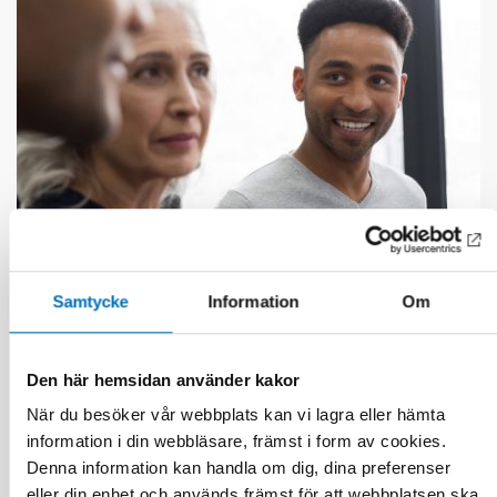
Samtycke
Information
Om
FOLKHÄLSA
21 jan 2021
First call for abstracts: Nordic Alcohol and
Den här hemsidan använder kakor
Drug Researchers’ Assembly 2021
När du besöker vår webbplats kan vi lagra eller hämta
information i din webbläsare, främst i form av cookies.
Denna information kan handla om dig, dina preferenser
eller din enhet och används främst för att webbplatsen ska