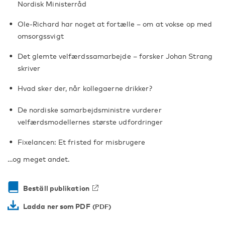
Nordisk Ministerråd
Ole-Richard har noget at fortælle – om at vokse op med
omsorgssvigt
Det glemte velfærdssamarbejde – forsker Johan Strang
skriver
Hvad sker der, når kollegaerne drikker?
De nordiske samarbejdsministre vurderer
velfærdsmodellernes største udfordringer
Fixelancen: Et fristed for misbrugere
…og meget andet.
Beställ publikation
Ladda ner som PDF