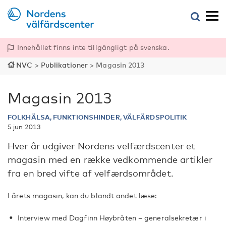
Innehållet finns inte tillgängligt på svenska.
NVC
>
Publikationer
>
Magasin 2013
Magasin 2013
FOLKHÄLSA, FUNKTIONSHINDER, VÄLFÄRDSPOLITIK
5 jun 2013
Hver år udgiver Nordens velfærdscenter et
magasin med en række vedkommende artikler
fra en bred vifte af velfærdsområdet.
I årets magasin, kan du blandt andet læse:
Interview med Dagfinn Høybråten – generalsekretær i