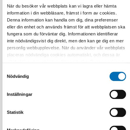
13 nov 2024
När du besöker vår webbplats kan vi lagra eller hämta
Measuring climate impacts of distance
spanning care
information i din webbläsare, främst i form av cookies.
Denna information kan handla om dig, dina preferenser
eller din enhet och används främst för att webbplatsen ska
fungera som du förväntar dig. Informationen identifierar
inte nödvändigsvist dig direkt, men den kan ge dig en mer
personlig webbupplevelse. När du använder vår webbplats
placeras nödvändiga cookies automatiskt, och dessa är
alltid aktiva utan att kräva ditt samtycke. Dessa cookies är
nödvändiga för att du ska kunna använda webbplatsen och
Samtyckesval
dess funktioner. Vi respekterar din integritet, och du kan
Nödvändig
välja vilka ytterligare cookies (statistiska, preferens,
marknadsföring och oklassificerade) du vill acceptera.
Inställningar
Klicka på de olika kategorirubrikerna för att ta reda på mer
och anpassa dina inställningar för cookies. Observera att
blockering av cookies kan påverka din upplevelse av
Statistik
webbplatsen och de tjänster vi erbjuder. Om du har besökt
vår webbplats tidigare och accepterat användningen av