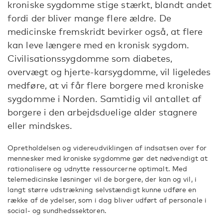
kroniske sygdomme stige stærkt, blandt andet
fordi der bliver mange flere ældre. De
medicinske fremskridt bevirker også, at flere
kan leve længere med en kronisk sygdom.
Civilisationssygdomme som diabetes,
overvægt og hjerte-karsygdomme, vil ligeledes
medføre, at vi får flere borgere med kroniske
sygdomme i Norden. Samtidig vil antallet af
borgere i den arbejdsduelige alder stagnere
eller mindskes.
Opretholdelsen og videreudviklingen af indsatsen over for
mennesker med kroniske sygdomme gør det nødvendigt at
rationalisere og udnytte ressourcerne optimalt. Med
telemedicinske løsninger vil de borgere, der kan og vil, i
langt større udstrækning selvstændigt kunne udføre en
række af de ydelser, som i dag bliver udført af personale i
social- og sundhedssektoren.