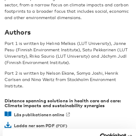
sector, from a narrow focus on climate impacts and carbon
footprints to a broader focus that includes social, economic
and other environmental dimensions.
Authors
Part 1 is written by
Helinä Melkas (LUT University), Janne
Pesu (Finnish Environment Institute), Satu Pekkarinen (LUT
University), Riika Saurio (LUT University) and Jáchym Judl
(Finnish Environment Institute)
.
Part 2 is written by
Nelson Ekane, Somya Joshi,
Henrik
Carlsen and Nina Weitz
from Stockholm Environment
Institute.
Distance spanning solutions in health care and care:
Climate impacts and sustainability synergies
Läs publikationen online
Ladda ner som PDF