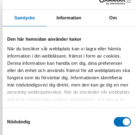
Fakta
Samtycke
Information
Om
DELA
Den här hemsidan använder kakor
När du besöker vår webbplats kan vi lagra eller hämta
information i din webbläsare, främst i form av cookies.
Fakta
Denna information kan handla om dig, dina preferenser
eller din enhet och används främst för att webbplatsen ska
fungera som du förväntar dig. Informationen identifierar
inte nödvändigsvist dig direkt, men den kan ge dig en mer
personlig webbupplevelse. När du använder vår webbplats
Relaterat innehåll
placeras nödvändiga cookies automatiskt, och dessa är
alltid aktiva utan att kräva ditt samtycke. Dessa cookies är
nödvändiga för att du ska kunna använda webbplatsen och
Samtyckesval
dess funktioner. Vi respekterar din integritet, och du kan
Nödvändig
välja vilka ytterligare cookies (statistiska, preferens,