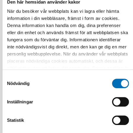
Den här hemsidan använder kakor
När du besöker vår webbplats kan vi lagra eller hämta
FOLKHÄLSA
information i din webbläsare, främst i form av cookies.
21 jan 2021
Denna information kan handla om dig, dina preferenser
First call for abstracts: Nordic Alcohol and
eller din enhet och används främst för att webbplatsen ska
Drug Researchers’ Assembly 2021
fungera som du förväntar dig. Informationen identifierar
inte nödvändigsvist dig direkt, men den kan ge dig en mer
personlig webbupplevelse. När du använder vår webbplats
placeras nödvändiga cookies automatiskt, och dessa är
alltid aktiva utan att kräva ditt samtycke. Dessa cookies är
nödvändiga för att du ska kunna använda webbplatsen och
Samtyckesval
dess funktioner. Vi respekterar din integritet, och du kan
Nödvändig
välja vilka ytterligare cookies (statistiska, preferens,
marknadsföring och oklassificerade) du vill acceptera.
Inställningar
Klicka på de olika kategorirubrikerna för att ta reda på mer
och anpassa dina inställningar för cookies. Observera att
blockering av cookies kan påverka din upplevelse av
Statistik
webbplatsen och de tjänster vi erbjuder. Om du har besökt
vår webbplats tidigare och accepterat användningen av