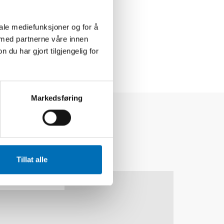
iale mediefunksjoner og for å
 med partnerne våre innen
u har gjort tilgjengelig for
Markedsføring
Tillat alle
19
NOV
2024