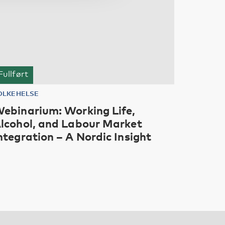
Fullført
OLKEHELSE
ebinarium: Working Life,
lcohol, and Labour Market
ntegration – A Nordic Insight