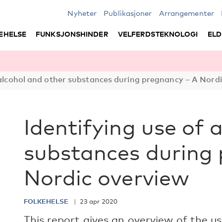
Nyheter
Publikasjoner
Arrangementer
EHELSE
FUNKSJONSHINDER
VELFERDSTEKNOLOGI
ELD
 alcohol and other substances during ­pregnancy – A Nord
Identifying use of 
substances during 
Nordic overview
FOLKEHELSE
23 apr 2020
This report gives an overview of the u