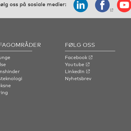
ølg oss på sosiale medier:
 FAGOMRÅDER
FØLG OSS
unge
Facebook
lse
Youtube
nshinder
LinkedIn
steknologi
Nyhetsbrev
oksne
ring