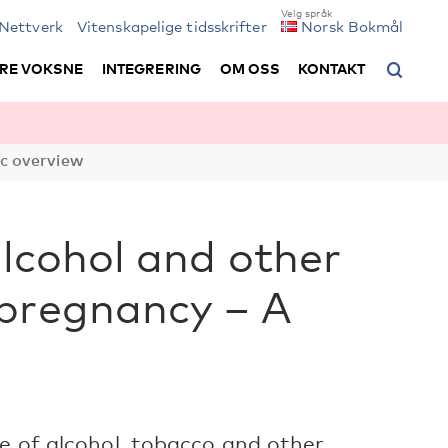
Nettverk
Vitenskapelige tidsskrifter
Norsk Bokmål
RE VOKSNE
INTEGRERING
OM OSS
KONTAKT
ic overview
alcohol and other
­pregnancy – A
se of alcohol, tobacco and other