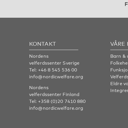
F
KONTAKT
VÅRE
Nordens
Barn & 
velferdssenter Sverige
Folkehe
Tel:
+46 8 545 536 00
Funksjo
info@nordicwelfare.org
Velferd
Eldre v
Nordens
Integre
velferdssenter Finland
Tel:
+358 (0)20 7410 880
info@nordicwelfare.org