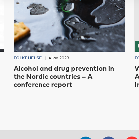
FOLKEHELSE
4 jan 2023
F
Alcohol and drug prevention in
W
the Nordic countries – A
A
conference report
I