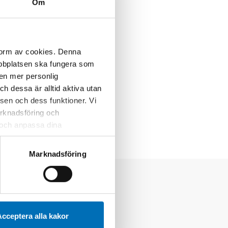
Om
 form av cookies. Denna
webbplatsen ska fungera som
 en mer personlig
 dessa är alltid aktiva utan
sen och dess funktioner. Vi
marknadsföring och
r och anpassa dina
 webbplatsen och de tjänster
 kan du alltid radera dem
Marknadsföring
cceptera alla kakor