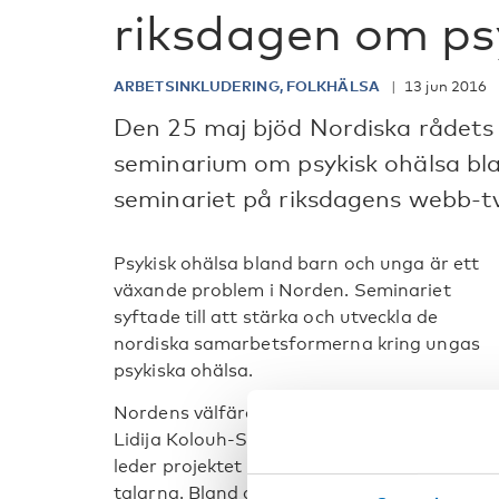
riksdagen om ps
ARBETSINKLUDERING, FOLKHÄLSA
13 jun 2016
Den 25 maj bjöd Nordiska rådets 
seminarium om psykisk ohälsa bla
seminariet på riksdagens webb-tv
Psykisk ohälsa bland barn och unga
är ett
växande problem i Norden. Seminariet
syftade till att stärka och utveckla de
nordiska samarbetsformerna kring ungas
psykiska ohälsa.
Nordens välfärdscenters projektledare
Lidija Kolouh-Söderlund (bilden), som
leder projektet Unga in i Norden var en av
talarna. Bland de andra talarna fanns