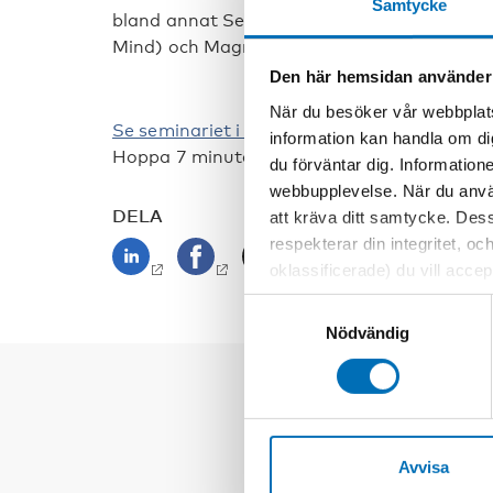
Samtycke
bland annat Selene Cortes (Föreningen
Mind) och Magnus Jägerskog (BRIS).
Den här hemsidan använder
När du besöker vår webbplats
Se seminariet i webb-tv
information kan handla om di
Hoppa 7 minuter fram i filmen för att se se
du förväntar dig. Information
webbupplevelse. När du använ
DELA
att kräva ditt samtycke. Des
respekterar din integritet, oc
oklassificerade) du vill acce
inställningar för cookies. O
Samtyckesval
vi erbjuder. Om du har besök
Nödvändig
genom att navigera till sekre
Avvisa