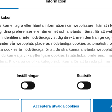
Information
Lidija Kolouh-Söderlund
projektledare,
Nordens välfärdscenter
 kakor
 kan vi lagra eller hämta information i din webbläsare, främst i
g, dina preferenser eller din enhet och används främst för att 
minariets början.
en identifierar inte nödvändigsvist dig direkt, men den kan ge dig
der vår webbplats placeras nödvändiga cookies automatiskt, och
sa cookies är nödvändiga för att du ska kunna använda webbplat
h du kan välja vilka ytterligare cookies (statistiska, preferens, 
ptera. Klicka på de olika kategorirubrikerna för att ta reda på me
bservera att blockering av cookies kan påverka din upplevelse av
t vår webbplats tidigare och accepterat användningen av cookies
Inställningar
Statistik
tessinställningarna i din webbläsare.
Relaterade nyheter
Acceptera utvalda cookies
A