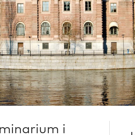
minarium i
L