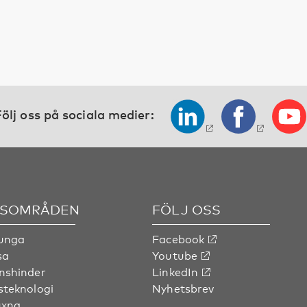
ölj oss på sociala medier:
SOMRÅDEN
FÖLJ OSS
 unga
Facebook
sa
Youtube
nshinder
LinkedIn
steknologi
Nyhetsbrev
uxna