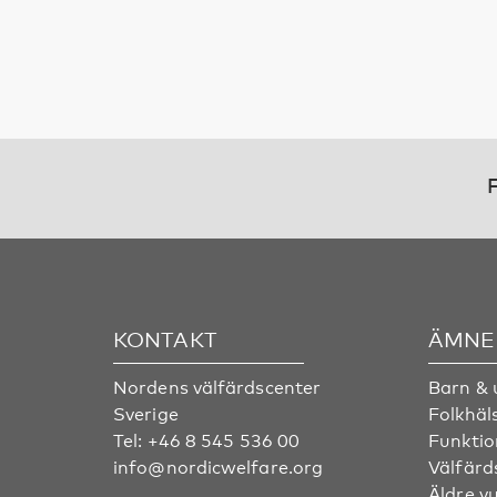
F
KONTAKT
ÄMNE
Nordens välfärdscenter
Barn &
Sverige
Folkhäl
Tel:
+46 8 545 536 00
Funktio
info@nordicwelfare.org
Välfärd
Äldre v