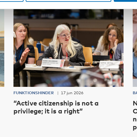
FUNKTIONSHINDER
17 jun 2026
B
“Active citizenship is not a
N
privilege; it is a right”
O
n
p