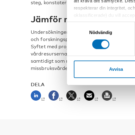
att kräva ditt samtycke. Des
steg, konstaterar Selin.
respekterar din integritet, oc
oklassificerade) du vill acce
Jämför missbruksbehand
inställningar för cookies. O
Samtyckesval
vi erbjuder. Om du har besök
Undersökningen är en del av Nordens välfär
Nödvändig
genom att navigera till sekre
och forskningsprojekt Nordiskt utbyte av 
Syftet med projektet är bland annat utred
vårdresurserna kan organiseras bättre då 
samtidigt som resurserna är allt mer begrän
missbruksvårdens utformning, organisering o
Avvisa
DELA