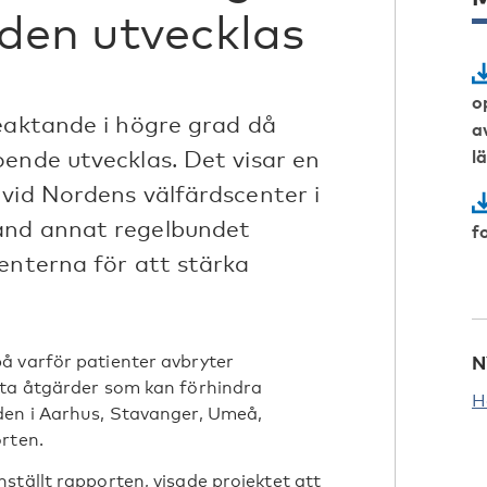
den utvecklas
o
beaktande i högre grad då
a
oende utvecklas. Det visar en
l
 vid Nordens välfärdscenter i
and annat regelbundet
f
enterna för att stärka
å varför patienter avbryter
N
dta åtgärder som kan förhindra
H
den i Aarhus, Stavanger, Umeå,
rten.
ställt rapporten, visade projektet att