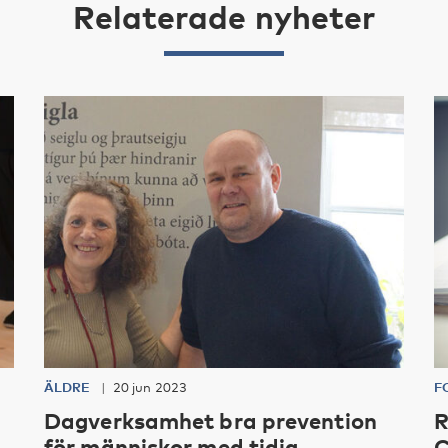
Relaterade nyheter
ÄLDRE
20 jun 2023
F
Dagverksamhet bra prevention
R
för människor med tidig
C