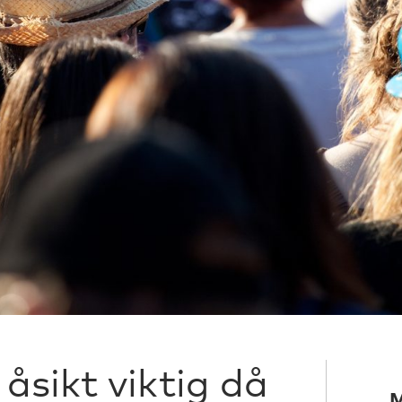
åsikt viktig då
M