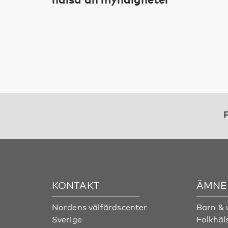
F
KONTAKT
ÄMNE
Nordens välfärdscenter
Barn &
Sverige
Folkhäl