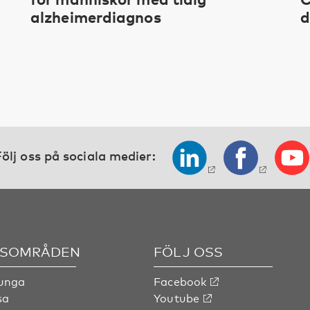
alzheimerdiagnos
d
ölj oss på sociala medier:
SOMRÅDEN
FÖLJ OSS
 unga
Facebook
sa
Youtube