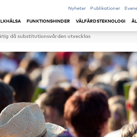
Nyheter
Publikationer
Even
LKHÄLSA
FUNKTIONSHINDER
VÄLFÄRDSTEKNOLOGI
Ä
iktig då substitutionsvården utvecklas