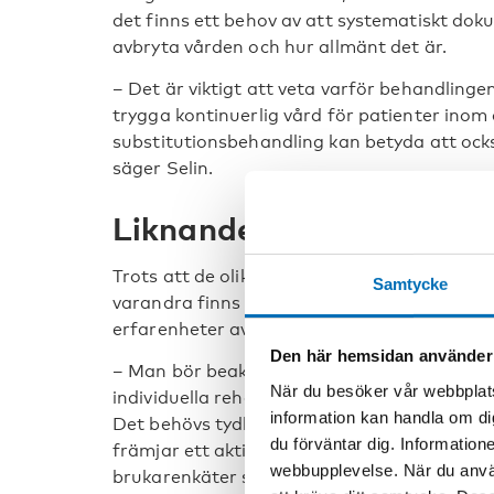
det finns ett behov av att systematiskt dok
avbryta vården och hur allmänt det är.
– Det är viktigt att veta varför behandling
trygga kontinuerlig vård för patienter inom
substitutionsbehandling kan betyda att ocks
säger Selin.
Liknande erfarenheter m
Trots att de olika vårdsystemen i de fyra nor
Samtycke
varandra finns det i alla länder patienter 
erfarenheter av en balansgång mellan vård, e
Den här hemsidan använder
– Man bör beakta dessa patienters personli
När du besöker vår webbplats
individuella rehabiliteringsfaser och behan
information kan handla om di
Det behövs tydliga instruktioner, utbildnin
du förväntar dig. Information
främjar ett aktivt deltagande i vården bla
webbupplevelse. När du använ
brukarenkäter som används för en utvecklin