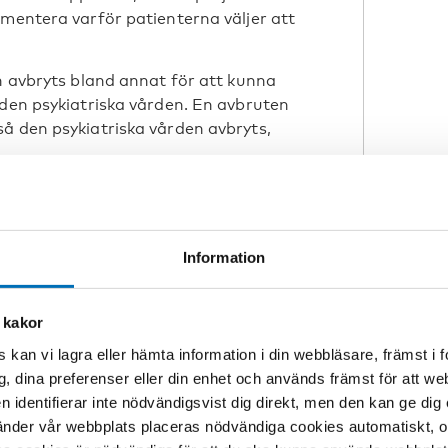
umentera varför patienterna väljer att
en avbryts bland annat för att kunna
 den psykiatriska vården. En avbruten
å den psykiatriska vården avbryts,
ellan länderna
diska länderna skiljer sig från
Information
inom substitutionsvården med likadana
tt drogfritt liv och ett liv med droger.
 kakor
ga behov av psykosocialt stöd, deras
 kan vi lagra eller hämta information i din webbläsare, främst i
dlingsmål inom de olika vårdsystemen.
g, dina preferenser eller din enhet och används främst för att 
g av personalen och åtgärder som
en identifierar inte nödvändigsvist dig direkt, men den kan ge dig
nd patienterna. Regelbundna
der vår webbplats placeras nödvändiga cookies automatiskt, och
g av vården kunde vara ett sådant