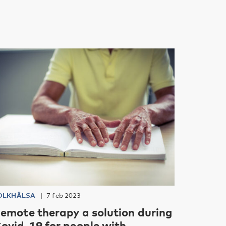
OLKHÄLSA
7 feb 2023
emote therapy a solution during
ovid-19 for people with