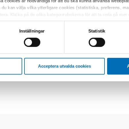
sa cookies är nödvändiga för att du ska kunna använda webbplat
h du kan välja vilka ytterligare cookies (statistiska, preferens, 
ptera. Klicka på de olika kategorirubrikerna för att ta reda på me
lingar i Norden
bservera att blockering av cookies kan påverka din upplevelse av
t vår webbplats tidigare och accepterat användningen av cookies
dscenters jämförande utvecklings-
Inställningar
Statistik
tessinställningarna i din webbläsare.
kunskap inom missbruksvården (NoLoM)
a hur missbruksbehandlingen och
konsumtionen av rusmedel ökar
sade. I projektet jämförs
ch resultat på lokal nivå.
Acceptera utvalda cookies
A