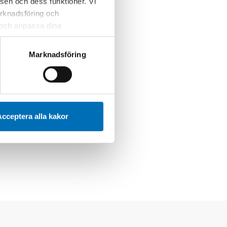
sen och dess funktioner. Vi
marknadsföring och
r och anpassa dina
 webbplatsen och de tjänster
 kan du alltid radera dem
Marknadsföring
cceptera alla kakor