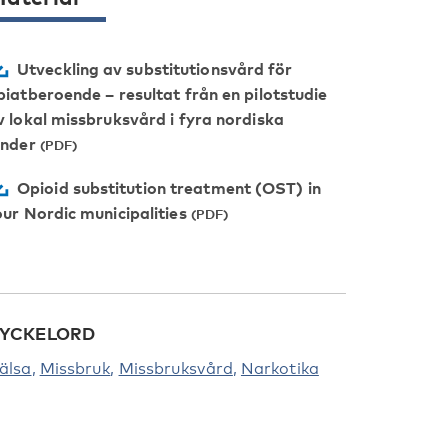
Utveckling av substitutionsvård för
piatberoende – resultat från en pilotstudie
v lokal missbruksvård i fyra nordiska
änder
Opioid substitution treatment (OST) in
our Nordic municipalities
YCKELORD
älsa
Missbruk
Missbruksvård
Narkotika