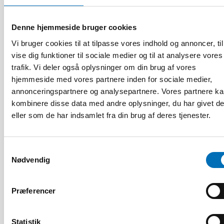
Denne hjemmeside bruger cookies
Vi bruger cookies til at tilpasse vores indhold og annoncer, til
vise dig funktioner til sociale medier og til at analysere vores
trafik. Vi deler også oplysninger om din brug af vores
hjemmeside med vores partnere inden for sociale medier,
annonceringspartnere og analysepartnere. Vores partnere k
kombinere disse data med andre oplysninger, du har givet d
BØRN & UNGE
17 jun 2024
eller som de har indsamlet fra din brug af deres tjenester.
Unga har annan syn på psykisk hälsa än
myndigheter
Samtykkevalg
Nødvendig
Præferencer
Statistik