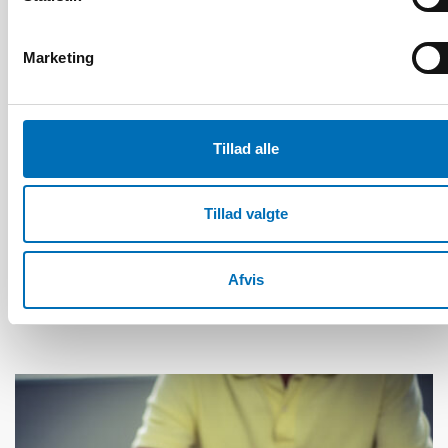
Marketing
Tillad alle
Tillad valgte
ÆLDRE VOKSNE
20 jun 2023
Dagverksamhet bra prevention för människor
Afvis
med tidig alzheimerdiagnos