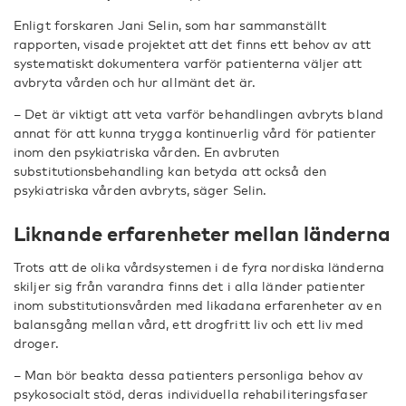
Enligt forskaren Jani Selin, som har sammanställt
rapporten, visade projektet att det finns ett behov av att
systematiskt dokumentera varför patienterna väljer att
avbryta vården och hur allmänt det är.
– Det är viktigt att veta varför behandlingen avbryts bland
annat för att kunna trygga kontinuerlig vård för patienter
inom den psykiatriska vården. En avbruten
substitutionsbehandling kan betyda att också den
psykiatriska vården avbryts, säger Selin.
Liknande erfarenheter mellan länderna
Trots att de olika vårdsystemen i de fyra nordiska länderna
skiljer sig från varandra finns det i alla länder patienter
inom substitutionsvården med likadana erfarenheter av en
balansgång mellan vård, ett drogfritt liv och ett liv med
droger.
– Man bör beakta dessa patienters personliga behov av
psykosocialt stöd, deras individuella rehabiliteringsfaser