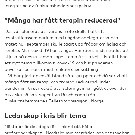
integrering av funktionshindersperspektiv.
”Många har fått terapin reducerad”
Det var planerat att vårens möte skulle haft ett
inspirationsseminarium med ungdomsdelegaterna och
mötet nu i september skulle tagit upp frågor om hälsa och
rörelse. Men covid-19 har tvingat Funktionshindersrådet att
skjuta på dessa teman. Inget tema är struket – istället har
ett nytt tema tillkommit: covid-19 och hur pandemin
påverkar personer med funktionsnedsättning.
– Vi har gjort en enkät bland våra grupper och då ser vi att
många fått sin terapi och träning reducerad under
pandemin. Vi ser också att isoleringen har gått ut över den
psykiska hälsan, säger Eva Buschmann från
Funksjonshemmedes Fellesorganisasjon i Norge.
Ledarskap i kris blir tema
Nästa år är det dags för Finland att hålla i
ordförandeskapet i Nordiska ministerrådet, och det innebär