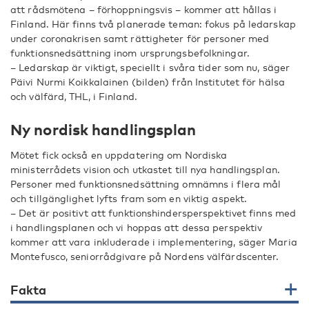
att rådsmötena – förhoppningsvis – kommer att hållas i
Finland. Här finns två planerade teman: fokus på ledarskap
under coronakrisen samt rättigheter för personer med
funktionsnedsättning inom ursprungsbefolkningar.
– Ledarskap är viktigt, speciellt i svåra tider som nu, säger
Päivi Nurmi Koikkalainen (bilden) från Institutet för hälsa
och välfärd, THL, i Finland.
Ny nordisk handlingsplan
Mötet fick också en uppdatering om Nordiska
ministerrådets vision och utkastet till nya handlingsplan.
Personer med funktionsnedsättning omnämns i flera mål
och tillgänglighet lyfts fram som en viktig aspekt.
– Det är positivt att funktionshindersperspektivet finns med
i handlingsplanen och vi hoppas att dessa perspektiv
kommer att vara inkluderade i implementering, säger Maria
Montefusco, seniorrådgivare på Nordens välfärdscenter.
Fakta