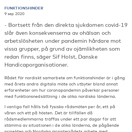
FUNKTIONSHINDER
9 sep 2020
- Bortsett från den direkta sjukdomen covid-19
slår även konsekvenserna av ohälsan och
arbetslösheten under pandemin hårdare mot
vissa grupper, på grund av ojämlikheten som
redan finns, säger Sif Holst, Danske
Handicaporganisationer.
Rådet för nordiskt samarbete om funktionshinder är i gång
med årets andra digitala möte och utbyter bland annat
erfarenheter om hur coronapandemin påverkar personer
med funktionsnedsättning i de olika nordiska länderna.
I vanliga fall hålls två fysiska rådsmöten per år, ett på
våren och ett på hösten. Det är tillfällen då
rådsmedlemmarna träffas under ett par dagar för att
stämma av situationen i de olika länderna, de pågående
projekten och Nordiska ministerrådets arbete med