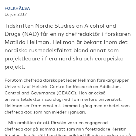
FOLKHÄLSA
16 jan 2017
Tidskriften Nordic Studies on Alcohol and
Drugs (NAD) får en ny chefredaktör i forskaren
Matilda Hellman. Hellman är bekant inom det
nordiska rusmedelsfältet bland annat som
projektledare i flera nordiska och europeiska
projekt.
Förutom chefredaktörskapet leder Hellman forskargruppen
University of Helsinki Centre for Research on Addiction,
Control and Governance (CEACG). Hon är också
universitetslektor i sociologi vid Tammerfors universitet.
Hellman ser fram emot att komma i gång med arbetet som
chefredaktör, som hon inleder i januari.
– Min ambition är att försöka vara en engagerad
chefredaktör på samma sätt som min företrädare Kerstin
Stenius. Jag är rätt handlingsinriktad till min grundnatur, så