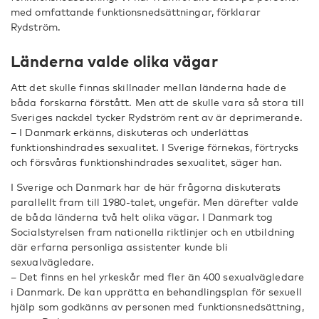
med omfattande funktionsnedsättningar, förklarar
Rydström.
Länderna valde olika vägar
Att det skulle finnas skillnader mellan länderna hade de
båda forskarna förstått. Men att de skulle vara så stora till
Sveriges nackdel tycker Rydström rent av är deprimerande.
– I Danmark erkänns, diskuteras och underlättas
funktionshindrades sexualitet. I Sverige förnekas, förtrycks
och försvåras funktionshindrades sexualitet, säger han.
I Sverige och Danmark har de här frågorna diskuterats
parallellt fram till 1980-talet, ungefär. Men därefter valde
de båda länderna två helt olika vägar. I Danmark tog
Socialstyrelsen fram nationella riktlinjer och en utbildning
där erfarna personliga assistenter kunde bli
sexualvägledare.
– Det finns en hel yrkeskår med fler än 400 sexualvägledare
i Danmark. De kan upprätta en behandlingsplan för sexuell
hjälp som godkänns av personen med funktionsnedsättning,