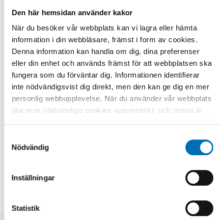
Den här hemsidan använder kakor
När du besöker vår webbplats kan vi lagra eller hämta
information i din webbläsare, främst i form av cookies.
Denna information kan handla om dig, dina preferenser
eller din enhet och används främst för att webbplatsen ska
fungera som du förväntar dig. Informationen identifierar
inte nödvändigsvist dig direkt, men den kan ge dig en mer
personlig webbupplevelse. När du använder vår webbplats
placeras nödvändiga cookies automatiskt, och dessa är
alltid aktiva utan att kräva ditt samtycke. Dessa cookies är
Text & Foto:
Joakim K E Johansson
nödvändiga för att du ska kunna använda webbplatsen och
Samtyckesval
dess funktioner. Vi respekterar din integritet, och du kan
Nödvändig
DELA
välja vilka ytterligare cookies (statistiska, preferens,
marknadsföring och oklassificerade) du vill acceptera.
Inställningar
Klicka på de olika kategorirubrikerna för att ta reda på mer
och anpassa dina inställningar för cookies. Observera att
blockering av cookies kan påverka din upplevelse av
Statistik
webbplatsen och de tjänster vi erbjuder. Om du har besökt