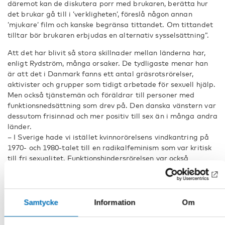
däremot kan de diskutera porr med brukaren, berätta hur
det brukar gå till i ’verkligheten’, föreslå någon annan
’mjukare’ film och kanske begränsa tittandet. Om tittandet
tilltar bör brukaren erbjudas en alternativ sysselsättning”.
Att det har blivit så stora skillnader mellan länderna har,
enligt Rydström, många orsaker. De tydligaste menar han
är att det i Danmark fanns ett antal gräsrotsrörelser,
aktivister och grupper som tidigt arbetade för sexuell hjälp.
Men också tjänstemän och föräldrar till personer med
funktionsnedsättning som drev på. Den danska vänstern var
dessutom frisinnad och mer positiv till sex än i många andra
länder.
– I Sverige hade vi istället kvinnorörelsens vindkantring på
1970- och 1980-talet till en radikalfeminism som var kritisk
till fri sexualitet. Funktionshindersrörelsen var också
ointresserad av frågorna. Det har gjort att det ännu idag
finns en stor osäkerhet kring sexuell assistans. Det går inte
ens att diskutera öppet, säger han.
Samtycke
Information
Om