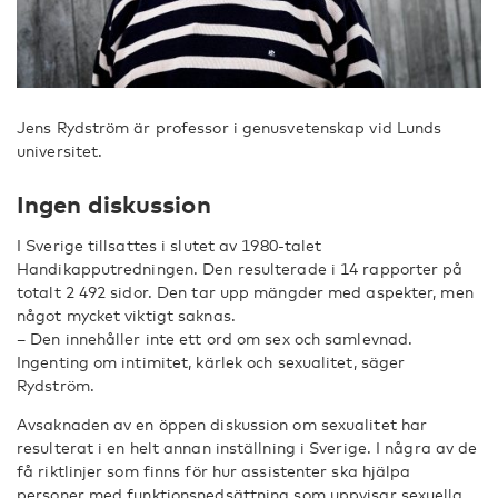
Jens Rydström är professor i genusvetenskap vid Lunds
universitet.
Ingen diskussion
I Sverige tillsattes i slutet av 1980-talet
Handikapputredningen. Den resulterade i 14 rapporter på
totalt 2 492 sidor. Den tar upp mängder med aspekter, men
något mycket viktigt saknas.
– Den innehåller inte ett ord om sex och samlevnad.
Ingenting om intimitet, kärlek och sexualitet, säger
Rydström.
Avsaknaden av en öppen diskussion om sexualitet har
resulterat i en helt annan inställning i Sverige. I några av de
få riktlinjer som finns för hur assistenter ska hjälpa
personer med funktionsnedsättning som uppvisar sexuella