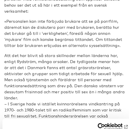
behov ser det ut så här i ett exempel från en svensk
verksamhet:
«Personalen kan inte förbjuda brukare att se på porrfilm,
däremot kan de diskutera porr med brukaren, berätta hur
det brukar gå till i ‘verkligheten’, föreslå någon annan
‘mjukare’ film och kanske begränsa tittandet. Om tittandet
tilltar bör brukaren erbjudas en alternativ sysselsättning».
Att det har blivit så stora skillnader mellan länderna har,
enligt Rydström, många orsaker. De tydligaste menar han
är att det i Danmark fanns ett antal gräsrotsrörelser,
aktivister och grupper som tidigt arbetade för sexuell hjälp.
Men också tjänstemän och föräldrar till personer med
funktionsnedsättning som drev på. Den danska vänstern var
dessutom frisinnad och mer positiv till sex än i många andra
länder.
– I Sverige hade vi istället kvinnorörelsens vindkantring på
1970- och 1980-talet till en radikalfeminism som var kritisk
till fri sexualitet. Funktionshindersrörelsen var också
ointresserad av frågorna. Det har gjort att det ännu idag
finns en stor osäkerhet kring sexuell assistans. Det går inte