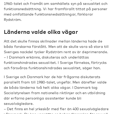
1960-talet och framåt om samhällets syn på sexualitet och
funktionsnedsättning. Vi har framförallt tittat på personer
med omfattande funktionsnedsättningar, förklarar
Rydström.
Länderna valde olika vägar
Att det skulle finnas skillnader mellan länderna hade de
båda forskarna förstått. Men att de skulle vara så stora till
Sveriges nackdel tycker Rydström rent av är deprimerande.
– I Danmark erkänns, diskuteras och underlättas
funktionshindrades sexualitet. I Sverige förnekas, förtrycks
och försvåras funktionshindrades sexualitet, säger han.
I Sverige och Danmark har de här frågorna diskuterats
parallellt fram till 1980-talet, ungefär. Men därefter valde
de båda länderna två helt olika vägar. I Danmark tog
Socialstyrelsen fram nationella riktlinjer och en utbildning
där erfarna personliga assistenter kunde bli
sexualvägledare.
– Det finns en hel yrkeskår med fler än 400 sexualvägledare