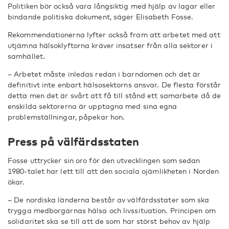
Politiken bör också vara långsiktig med hjälp av lagar eller
bindande politiska dokument, säger Elisabeth
Fosse.
Rekommendationerna lyfter också fram att arbetet med att
utjämna hälsoklyftorna kräver insatser från alla sektorer i
samhället.
– Arbetet måste inledas redan i barndomen och det är
definitivt inte enbart hälsosektorns ansvar. De flesta förstår
detta men det är svårt att få till stånd ett samarbete då de
enskilda sektorerna är upptagna med sina egna
problemställningar, påpekar hon.
Press på välfärdsstaten
Fosse uttrycker sin oro för den utvecklingen som sedan
1980-talet har lett till att den sociala ojämlikheten i Norden
ökar.
– De nordiska länderna består av välfärdsstater som ska
trygga medborgarnas hälsa och livssituation. Principen om
solidaritet ska se till att de som har störst behov av hjälp