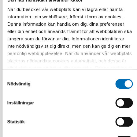
Relaterade nyheter
När du besöker vår webbplats kan vi lagra eller hämta
information i din webbläsare, främst i form av cookies.
Denna information kan handla om dig, dina preferenser
eller din enhet och används främst för att webbplatsen ska
fungera som du förväntar dig. Informationen identifierar
inte nödvändigsvist dig direkt, men den kan ge dig en mer
personlig webbupplevelse. När du använder vår webbplats
placeras nödvändiga cookies automatiskt, och dessa är
alltid aktiva utan att kräva ditt samtycke. Dessa cookies är
nödvändiga för att du ska kunna använda webbplatsen och
Samtyckesval
dess funktioner. Vi respekterar din integritet, och du kan
Nödvändig
välja vilka ytterligare cookies (statistiska, preferens,
marknadsföring och oklassificerade) du vill acceptera.
Inställningar
Klicka på de olika kategorirubrikerna för att ta reda på mer
och anpassa dina inställningar för cookies. Observera att
blockering av cookies kan påverka din upplevelse av
Statistik
webbplatsen och de tjänster vi erbjuder. Om du har besökt
BARN & UNGA
vår webbplats tidigare och accepterat användningen av
17 jun 2024