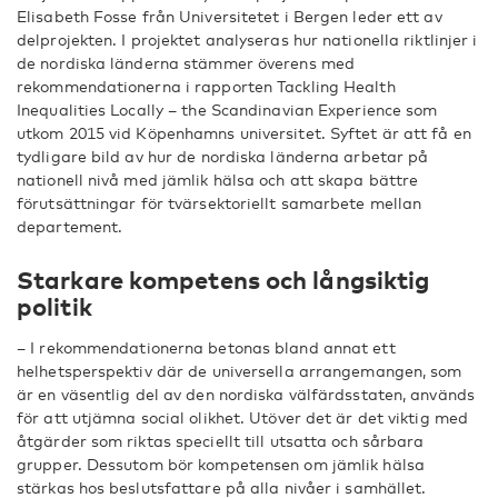
Elisabeth Fosse från Universitetet i Bergen leder ett av
delprojekten. I projektet analyseras hur nationella riktlinjer i
de nordiska länderna stämmer överens med
rekommendationerna i rapporten Tackling Health
Inequalities Locally – the Scandinavian Experience som
utkom 2015 vid Köpenhamns universitet. Syftet är att få en
tydligare bild av hur de nordiska länderna arbetar på
nationell nivå med jämlik hälsa och att skapa bättre
förutsättningar för tvärsektoriellt samarbete mellan
departement.
Starkare kompetens och långsiktig
politik
– I rekommendationerna betonas bland annat ett
helhetsperspektiv där de universella arrangemangen, som
är en väsentlig del av den nordiska välfärdsstaten, används
för att utjämna social olikhet. Utöver det är det viktig med
åtgärder som riktas speciellt till utsatta och sårbara
grupper. Dessutom bör kompetensen om jämlik hälsa
stärkas hos beslutsfattare på alla nivåer i samhället.