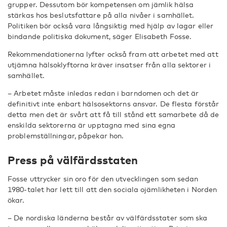
grupper. Dessutom bör kompetensen om jämlik hälsa
stärkas hos beslutsfattare på alla nivåer i samhället.
Politiken bör också vara långsiktig med hjälp av lagar eller
bindande politiska dokument, säger Elisabeth
Fosse.
Rekommendationerna lyfter också fram att arbetet med att
utjämna hälsoklyftorna kräver insatser från alla sektorer i
samhället.
– Arbetet måste inledas redan i barndomen och det är
definitivt inte enbart hälsosektorns ansvar. De flesta förstår
detta men det är svårt att få till stånd ett samarbete då de
enskilda sektorerna är upptagna med sina egna
problemställningar, påpekar hon.
Press på välfärdsstaten
Fosse uttrycker sin oro för den utvecklingen som sedan
1980-talet har lett till att den sociala ojämlikheten i Norden
ökar.
– De nordiska länderna består av välfärdsstater som ska