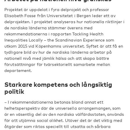
Projektet är uppdelat i fyra delprojekt och professor
Elisabeth Fosse från Universitetet i Bergen leder ett av
delprojekten. I projektet analyseras hur nationella riktlinjer i
de nordiska länderna stämmer överens med
rekommendationerna i rapporten Tackling Health
Inequalities Locally – the Scandinavian Experience som
utkom 2015 vid Köpenhamns universitet. Syftet är att få en
tydligare bild av hur de nordiska länderna arbetar på
nationell nivå med jämlik hälsa och att skapa bättre
förutsättningar för tvärsektoriellt samarbete mellan
departement.
Starkare kompetens och långsiktig
politik
– I rekommendationerna betonas bland annat ett
helhetsperspektiv där de universella arrangemangen, som
är en väsentlig del av den nordiska välfärdsstaten, används
för att utjämna social olikhet. Utöver det är det viktig med
åtgärder som riktas speciellt till utsatta och sårbara