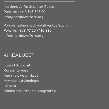
Nordens välfärdscenter Ruotsi
Puhelin:
+46 8 545 536 00
info@nordicwelfare.org
Pohjoismainen hyvinvointikeskus Suomi
Puhelin:
+358 (0)20 7410 880
info@nordicwelfare.org
AIHEALUEET
Lapset & nouret
Kansanterveys
Vammaiskysymykset
Hyvinvointiteknologia
Iäkkäät
Maahanmuuttajien integraatio