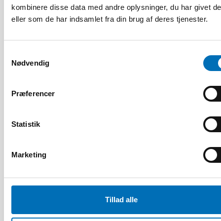
kombinere disse data med andre oplysninger, du har givet d
eller som de har indsamlet fra din brug af deres tjenester.
Samtykkevalg
Nødvendig
Præferencer
BØRN & UNGE
25 aug 2025
Statistik
Nordiskt samarbete för en trygg digital
uppväxt
Marketing
Tillad alle