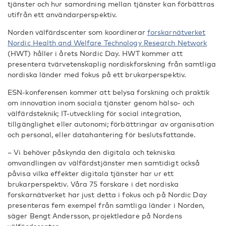
tjänster och hur samordning mellan tjänster kan förbättras
utifrån ett användarperspektiv.
Norden välfärdscenter som koordinerar
forskarnätverket
Nordic Health and Welfare Technology Research Network
(HWT) håller i årets Nordic Day. HWT kommer att
presentera tvärvetenskaplig nordiskforskning från samtliga
nordiska länder med fokus på ett brukarperspektiv.
ESN-konferensen kommer att belysa forskning och praktik
om innovation inom sociala tjänster genom hälso- och
välfärdsteknik; IT-utveckling för social integration,
tillgänglighet eller autonomi; förbättringar av organisation
och personal, eller datahantering för beslutsfattande.
– Vi behöver påskynda den digitala och tekniska
omvandlingen av välfärdstjänster men samtidigt också
påvisa vilka effekter digitala tjänster har ur ett
brukarperspektiv. Våra 75 forskare i det nordiska
forskarnätverket har just detta i fokus och på Nordic Day
presenteras fem exempel från samtliga länder i Norden,
säger Bengt Andersson, projektledare på Nordens