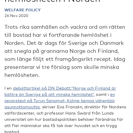
WELFARE POLICY
26 Nov 2020
Trots rika samhällen och vackra ord om rätten
till bostad har vi fortfarande hemlöshet i
Norden. Det är dags för Sverige och Danmark
att snegla på grannarna Norge och Finland,
som länge följt ett framgångsrikt recept. Idag
presenterar vi tre förslag som skulle minska
hemlösheten.
I en
debattartikel på DN Debatt,”Norge och Finland är
bättre än Sverige på att minska hemlöshet”,
samt i
en
opionstext på Turun Sanomat, Kolme keinoa vähentää
asunnottomuutta,
skriver Eva Franzén, direktör för Nordens
välfärdscenter, och professor Hans Swärd från Lunds
universitet om hur bostadspolitiken behöver förändras för
att fler människor ska få tak över huvudet och en trygg
bostad.