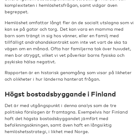
komplexiteten i hemlöshetsfrågan, samt vidgar även
begreppet.
Hemlöshet omfattar långt fler än de socialt utslagna som vi
kan se på gator och torg. Det kan vara en mamma med
barn som trängt in sig hos vänner, eller en familj med
tillfälligt andrahandskontrakt som inte vet vart de ska ta
vägen om en månad. Ofta har familjerna tak över huvudet,
men bor otryggt, vilket vi vet påverkar barns fysiska och
psykiska hälsa negativt.
Rapporten är en historisk genomgång som visar på likheter
och olikheter i hur länderna hanterat frågan.
Högst bostadsbyggande i Finland
Det är med utgångspunkt i denna analys som de tre
politiska förslagen är framtagna. Exempelvis har Finland
haft det högsta bostadsbyggandet jämfört med
befolkningsökningen, samt även haft en långsiktig
hemlöshetsstrategi, i likhet med Norge.