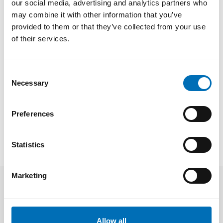
our social media, advertising and analytics partners who
politik för att tillgodose allas rätt till
may combine it with other information that you’ve
en bostad och ett människovärdigt liv.
provided to them or that they’ve collected from your use
Vi måste våga tänka stort.”
of their services.
Fakta
Consent
Necessary
Selection
SHARE
Preferences
Statistics
Marketing
Related news
Allow all