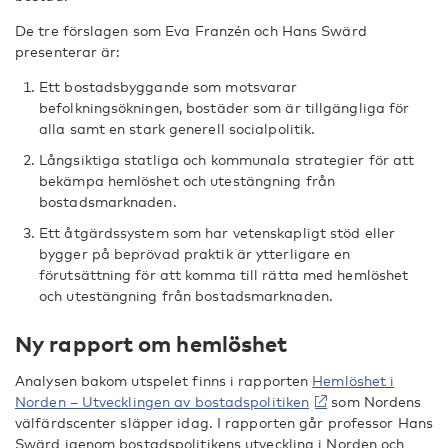
De tre förslagen som Eva Franzén och Hans Swärd
presenterar är:
Ett bostadsbyggande som motsvarar
befolkningsökningen, bostäder som är tillgängliga för
alla samt en stark generell socialpolitik.
Långsiktiga statliga och kommunala strategier för att
bekämpa hemlöshet och utestängning från
bostadsmarknaden.
Ett åtgärdssystem som har vetenskapligt stöd eller
bygger på beprövad praktik är ytterligare en
förutsättning för att komma till rätta med hemlöshet
och utestängning från bostadsmarknaden.
Ny rapport om hemlöshet
Analysen bakom utspelet finns i rapporten
Hemlöshet i
Norden – Utvecklingen av bostadspolitiken
som Nordens
välfärdscenter släpper idag. I rapporten går professor Hans
Swärd igenom bostadspolitikens utveckling i Norden och