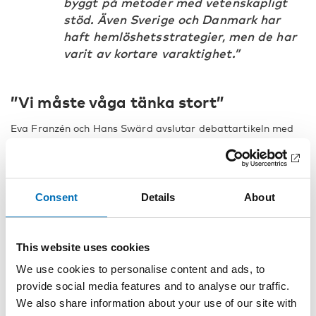
byggt på metoder med vetenskapligt
stöd. Även Sverige och Danmark har
haft hemlöshetsstrategier, men de har
varit av kortare varaktighet.”
”Vi måste våga tänka stort”
Eva Franzén och Hans Swärd avslutar debattartikeln med
en uppmaning till länderna i Norden att följa de här tre
förslag för att kunna minska hemlösheten:
Vi måste bygga bostäder för alla. Vi
Consent
Details
About
måste ta stöd av välfärdsforskningen
och forma samhällsmiljöer utan att
skapa segregation och utanförskap.
This website uses cookies
We use cookies to personalise content and ads, to
Vi måste utveckla ett mer rättvist och
provide social media features and to analyse our traffic.
hållbart samhälle som inkluderar de
We also share information about your use of our site with
mest utsatta. Det krävs en långsiktig