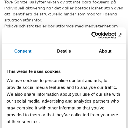
Tove Samzelius lyfter vikten av att inte bara fokusera på
individuell aktivering när det gäller bostadslöshet utan även
att identifiera de strukturella hinder som mödrar i denna
situation står inför.
Policys och strategier bör utformas med medvetenhet om
dessa mödrars begränsningar och utmaningar på en
bostadsmarknad som ofta är otillgänglig för dem.
Samzelius visar hur en könsneutral bostadspolitik riskerar
att dölja komplexiteten i utmaningarna och särdragen hos
Consent
Details
About
olika sårbara grupper.
Nordisk välfärdsforskning | Nordic Welfare Research ges ut
This website uses cookies
av Universitetsforlaget AS (Scandinavian University Press)
och norska forskningsstiftelsen Fafo, på uppdrag av
We use cookies to personalise content and ads, to
Nordens välfärdscenter och kommer ut med några
provide social media features and to analyse our traffic.
temanummer per år och innehåller texter på danska,
We also share information about your use of our site with
engelska, norska och svenska.
our social media, advertising and analytics partners who
may combine it with other information that you’ve
Fakta
provided to them or that they’ve collected from your use
of their services.