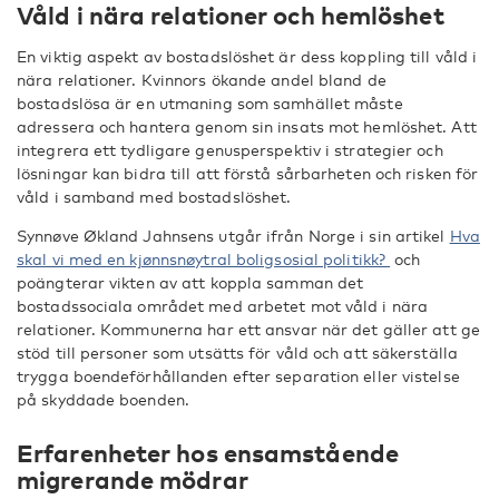
Våld i nära relationer och hemlöshet
En viktig aspekt av bostadslöshet är dess koppling till våld i
nära relationer. Kvinnors ökande andel bland de
bostadslösa är en utmaning som samhället måste
adressera och hantera genom sin insats mot hemlöshet. Att
integrera ett tydligare genusperspektiv i strategier och
lösningar kan bidra till att förstå sårbarheten och risken för
våld i samband med bostadslöshet.
Synnøve Økland Jahnsens utgår ifrån Norge i sin artikel
Hva
skal vi med en kjønnsnøytral boligsosial politikk?
och
poängterar vikten av att koppla samman det
bostadssociala området med arbetet mot våld i nära
relationer. Kommunerna har ett ansvar när det gäller att ge
stöd till personer som utsätts för våld och att säkerställa
trygga boendeförhållanden efter separation eller vistelse
på skyddade boenden.
Erfarenheter hos ensamstående
migrerande mödrar