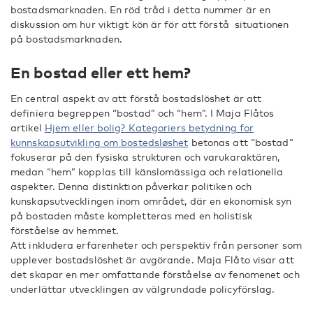
bostadsmarknaden. En röd tråd i detta nummer är en
diskussion om hur viktigt kön är för att förstå situationen
på bostadsmarknaden.
En bostad eller ett hem?
En central aspekt av att förstå bostadslöshet är att
definiera begreppen “bostad” och “hem”. I Maja Flåtos
artikel
Hjem eller bolig? Kategoriers betydning for
kunnskapsutvikling om bostedsløshet
betonas att “bostad”
fokuserar på den fysiska strukturen och varukaraktären,
medan “hem” kopplas till känslomässiga och relationella
aspekter. Denna distinktion påverkar politiken och
kunskapsutvecklingen inom området, där en ekonomisk syn
på bostaden måste kompletteras med en holistisk
förståelse av hemmet.
Att inkludera erfarenheter och perspektiv från personer som
upplever bostadslöshet är avgörande. Maja Flåto visar att
det skapar en mer omfattande förståelse av fenomenet och
underlättar utvecklingen av välgrundade policyförslag.