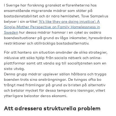
I Sverige har forskning granskat erfarenheterna hos
ensamstående migrerande mödrar som stöter på
bostadsinstabilitet och är nära hemlöshet. Tove Samzelius
belyser i sin artikel
‘It’s like they are doing injustice’: A
Single-Mother Perspective on Family Homelessness in
Sweden
hur dessa mödrar hamnar i en cykel av osäkra
boendesituationer på grund av låga inkomster, hyresvärdars
restriktioner och otillräckliga bostadsalternativ.
För att hantera sin situation använder de olika strategier,
inklusive att söka hjälp från sociala nätverk och online-
plattformar samt att vända sig till socialtjänsten som en
sista utväg.
Denna grupp mödrar upplever sällan hållbara och trygga
boenden trots sina ansträngningar. De tvingas ofta bo
trångt med främlingar på grund av bristen på alternativ
och betalar mycket för dessa temporära lösningar, vilket
ytterligare belastar deras ekonomi.
Att adressera strukturella problem