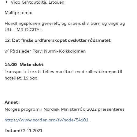
Vida Gintautaitè, Litauen
Mulige tema:
Handlingsplanen generelt, og arbeidsliv, barn og unge og
UU – MR-DIGITAL
13. Det finske ordførerskapet avslutter rådsmøtet
v/ Rådsleder Päivi Nurmi-Koikkalainen
14.00 Møte slutt
Transport: Tre stk felles maxitaxi med rullestolrampe til
hotellet. 16 pax.
Annet:
Norges program i Nordisk Ministerråd 2022 præsenteres
https://www.norden.org/sv/node/54601
Datum0 3.11.2021