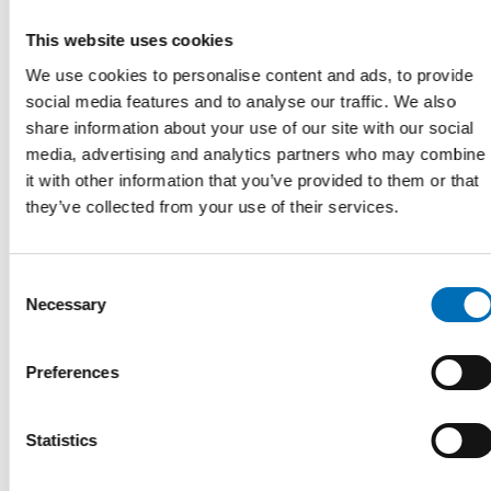
14.30-14.45 Pause
This website uses cookies
Funktionsnedsättning på arbetsmarknaden
We use cookies to personalise content and ads, to provide
10. Framtidens arbeidsliv
social media features and to analyse our traffic. We also
share information about your use of our site with our social
v/ Lars Lindberg, prosjektleder, Nordens Velferdssenter
media, advertising and analytics partners who may combine
Presentasjon av resultater av projektet
Framtidens
it with other information that you’ve provided to them or that
arbetsliv – teknik och digitalisering för ökad inkludering
.
they’ve collected from your use of their services.
Projektet har kartlagt och spridit kunskap om digitala och
tekniska lösningar som stärker möjligheterna för personer
med funktionsnedsättning på arbetsmarknaden och i
Consent
arbetslivet
Necessary
Selection
Publikasjoner fra prosjektet:
Ny teknik och digitala lösningar för ökad inkludering i
Preferences
arbetslivet
Den inkluderende arbeidsplassen – en verktøykasse
Statistics
Digitala och tekniska lösningar för ökad inkludering i