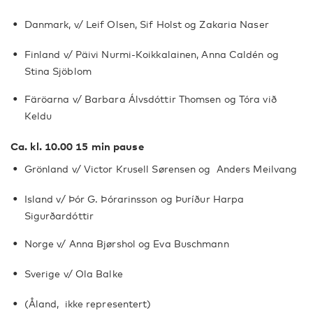
Danmark, v/ Leif Olsen, Sif Holst og Zakaria Naser
Finland v/ Päivi Nurmi-Koikkalainen, Anna Caldén og
Stina Sjöblom
Färöarna v/ Barbara Álvsdóttir Thomsen og Tóra við
Keldu
Ca. kl. 10.00 15 min pause
Grönland v/ Victor Krusell Sørensen og Anders Meilvang
Island v/ Þór G. Þórarinsson og Þuríður Harpa
Sigurðardóttir
Norge v/ Anna Bjørshol og Eva Buschmann
Sverige v/ Ola Balke
(Åland, ikke representert)