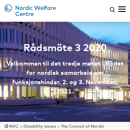
Rådsmöte 3 2020
Velkommen til det tredje møtet i Rådet
for nordisk samarbeid om
funksjonshinder. 2. og 3. November,
2021.
NVC
>
Disability issues
>
The Council of Nordic