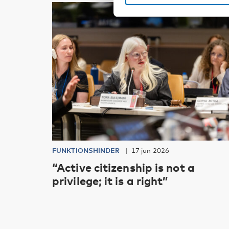
FUNKTIONSHINDER
17 jun 2026
“Active citizenship is not a
privilege; it is a right”