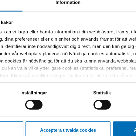
Information
 kakor
 kan vi lagra eller hämta information i din webbläsare, främst i
g, dina preferenser eller din enhet och används främst för att 
en identifierar inte nödvändigsvist dig direkt, men den kan ge dig
der vår webbplats placeras nödvändiga cookies automatiskt, och
sa cookies är nödvändiga för att du ska kunna använda webbplat
h du kan välja vilka ytterligare cookies (statistiska, preferens, 
ptera. Klicka på de olika kategorirubrikerna för att ta reda på me
bservera att blockering av cookies kan påverka din upplevelse av
t vår webbplats tidigare och accepterat användningen av cookies
Inställningar
Statistik
tessinställningarna i din webbläsare.
Relaterat innehåll
Acceptera utvalda cookies
A