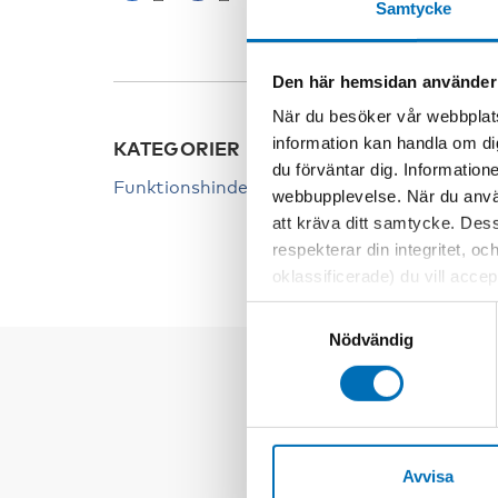
Samtycke
Den här hemsidan använder
När du besöker vår webbplats
information kan handla om di
KATEGORIER
du förväntar dig. Information
Funktionshinder
webbupplevelse. När du använ
att kräva ditt samtycke. Des
respekterar din integritet, oc
oklassificerade) du vill acce
inställningar för cookies. O
Samtyckesval
vi erbjuder. Om du har besök
Nödvändig
genom att navigera till sekre
Avvisa