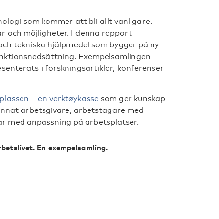
knologi som kommer att bli allt vanligare.
 och möjligheter. I denna rapport
 och tekniska hjälpmedel som bygger på ny
unktionsnedsättning. Exempelsamlingen
senterats i forskningsartiklar, konferenser
plassen – en verktøykasse
som ger kunskap
d annat arbetsgivare, arbetstagare med
r med anpassning på arbetsplatser.
arbetslivet. En exempelsamling.