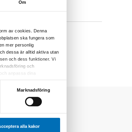
Om
 form av cookies. Denna
webbplatsen ska fungera som
 en mer personlig
 dessa är alltid aktiva utan
sen och dess funktioner. Vi
marknadsföring och
r och anpassa dina
 webbplatsen och de tjänster
 kan du alltid radera dem
Marknadsföring
cceptera alla kakor