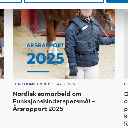
FUNKTIONSHINDER
9 apr 2026
F
Nordisk samarbeid om
D
Funksjonshinderspørsmål –
o
Årsrapport 2025
p
k
l