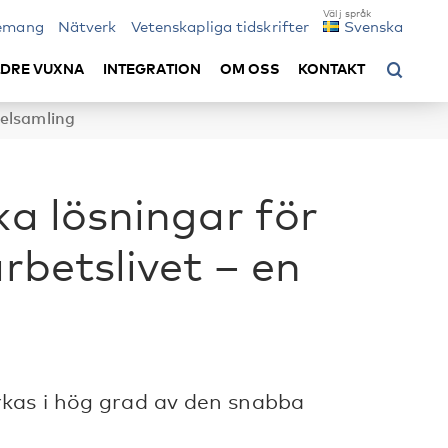
emang
Nätverk
Vetenskapliga tidskrifter
Svenska
LDRE VUXNA
INTEGRATION
OM OSS
KONTAKT
pelsamling
ka lösningar för
arbetslivet – en
rkas i hög grad av den snabba