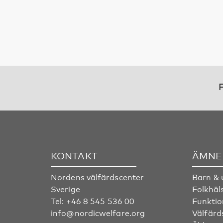
F
KONTAKT
ÄMNE
Nordens välfärdscenter
Barn &
Sverige
Folkhäl
Tel:
+46 8 545 536 00
Funktio
info@nordicwelfare.org
Välfärd