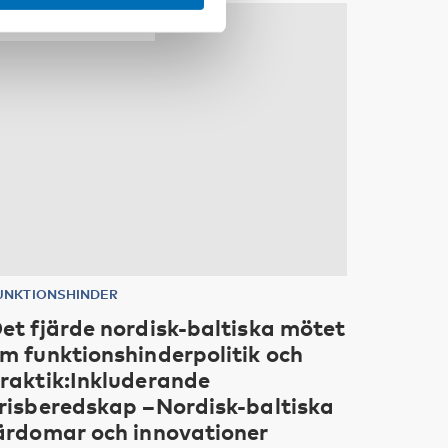
10
11
nov
2026
UNKTIONSHINDER
et fjärde nordisk-baltiska mötet
m funktionshinderpolitik och
raktik:Inkluderande
risberedskap –Nordisk-baltiska
ärdomar och innovationer