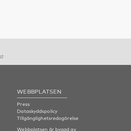
WEBBPLATSEN
Press
Dataskyddspolicy
Tillgänglighetsredogörelse
Webbplatsen är byggd av