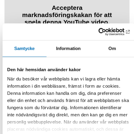
Samtycke
Information
Om
Health and welfare technology for children, adolescents,
young adults with intellectual disabilities. (Nordic Welfare
Den här hemsidan använder kakor
Centre)
När du besöker vår webbplats kan vi lagra eller hämta
Webinar 18 February 2020
information i din webbläsare, främst i form av cookies.
Denna information kan handla om dig, dina preferenser
eller din enhet och används främst för att webbplatsen ska
fungera som du förväntar dig. Informationen identifierar
inte nödvändigsvist dig direkt, men den kan ge dig en mer
personlig webbupplevelse. När du använder vår webbplats
placeras nödvändiga cookies automatiskt, och dessa är