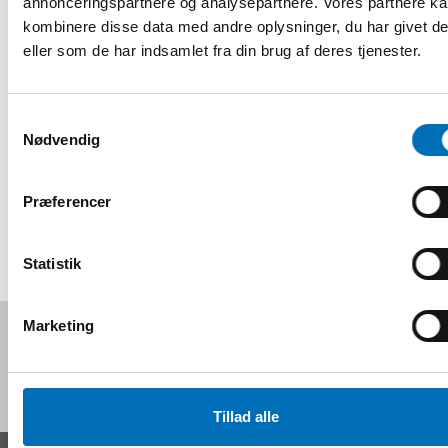
annonceringspartnere og analysepartnere. Vores partnere k
kombinere disse data med andre oplysninger, du har givet d
eller som de har indsamlet fra din brug af deres tjenester.
How to implement welfare technology? Barriers and
Samtykkevalg
facilitators in implementation of welfare technology.
Nødvendig
(Nordic Welfare Centre)
Præferencer
Statistik
Marketing
Følg os på sociale medier:
Tillad alle