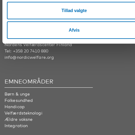
KONTAKT
Tillad valgte
Nordens Velfærdscenter Sverige
Tel:
+46 8 545 536 00
Afvis
info@nordicwelfare.org
Nordens Velfærdscenter Finland
Tel:
+358 20 7410 880
info@nordicwelfare.org
EMNEOMRÅDER
Børn & unge
Folkesundhed
Handicap
Velfærdsteknologi
Ældre voksne
Integration