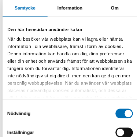
Genomfört
Samtycke
Information
Om
ÄLDRE
2020
Livskvalitet för äldre i Norden
Den här hemsidan använder kakor
Vi lever allt längre och andelen äldre i Norden ökar. Det här
När du besöker vår webbplats kan vi lagra eller hämta
projektet har [...]
information i din webbläsare, främst i form av cookies.
Denna information kan handla om dig, dina preferenser
eller din enhet och används främst för att webbplatsen ska
fungera som du förväntar dig. Informationen identifierar
inte nödvändigsvist dig direkt, men den kan ge dig en mer
personlig webbupplevelse. När du använder vår webbplats
placeras nödvändiga cookies automatiskt, och dessa är
alltid aktiva utan att kräva ditt samtycke. Dessa cookies är
nödvändiga för att du ska kunna använda webbplatsen och
Samtyckesval
dess funktioner. Vi respekterar din integritet, och du kan
Nödvändig
välja vilka ytterligare cookies (statistiska, preferens,
marknadsföring och oklassificerade) du vill acceptera.
Inställningar
Klicka på de olika kategorirubrikerna för att ta reda på mer