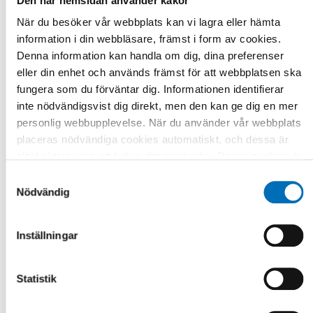
Den här hemsidan använder kakor
När du besöker vår webbplats kan vi lagra eller hämta
information i din webbläsare, främst i form av cookies.
Denna information kan handla om dig, dina preferenser
eller din enhet och används främst för att webbplatsen ska
fungera som du förväntar dig. Informationen identifierar
inte nödvändigsvist dig direkt, men den kan ge dig en mer
personlig webbupplevelse. När du använder vår webbplats
placeras nödvändiga cookies automatiskt, och dessa är
alltid aktiva utan att kräva ditt samtycke. Dessa cookies är
nödvändiga för att du ska kunna använda webbplatsen och
Samtyckesval
DEAFBLINDNESS
dess funktioner. Vi respekterar din integritet, och du kan
Nödvändig
28 feb 2019
välja vilka ytterligare cookies (statistiska, preferens,
Treatment of cannabis-related problems
marknadsföring och oklassificerade) du vill acceptera.
in the Nordic countries
Inställningar
Klicka på de olika kategorirubrikerna för att ta reda på mer
After alcohol, cannabis is the second most common
och anpassa dina inställningar för cookies. Observera att
intoxicant in the Nordics. During the last two
blockering av cookies kan påverka din upplevelse av
Statistik
decades, demand for cannabis use [...]
webbplatsen och de tjänster vi erbjuder. Om du har besökt
vår webbplats tidigare och accepterat användningen av