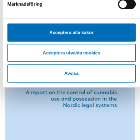
Marknadsföring
cookies kan du alltid radera dem genom att navigera till
sekretessinställningarna i din webbläsare.
Acceptera alla kakor
Acceptera utvalda cookies
Avvisa