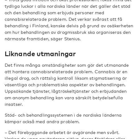
tydliga luckor i alla nordiska länder när det gäller det stöd
och den behandling som erbjuds personer med
cannabisrelaterade problem. Det verkar svårast att få
behandling i Finland, kanske delvis på grund av osäkerheten
om hur behandlingen av drogmissbruk ska organiseras den
närmaste framtiden, säger Stenius.
Liknande utmaningar
Det finns många omständigheter som gör det utmanande
att hantera cannabisrelaterade problem. Cannabis är en
illegal drog, och rättslig kontroll liksom stigmatisering är
väsentliga och problematiska aspekter av behandlingen.
Uppsökande tjänster, lågtröskeltjänster och erbjudanden
om anonym behandling kan vara särskilt betydelsefulla
insatser.
Stöd- och behandlingssystemen i de nordiska länderna
kämpar också med andra problem.
– Det förebyggande arbetet är avgörande men svårt.
Varken de unga användarna själva, deras föräldrar eller