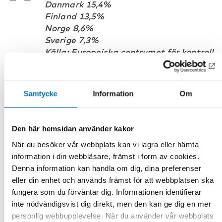
Danmark 15,4%
Finland 13,5%
Norge 8,6%
Sverige 7,3%
Källa: Europeiska centrumet för kontroll
av narkotika och narkotikamissbruk
(ECNN)*
Samtycke
Information
Om
*(Island är inte ett rapporteringsland till ECNN)
Den här hemsidan använder kakor
Fakta
När du besöker vår webbplats kan vi lagra eller hämta
information i din webbläsare, främst i form av cookies.
Denna information kan handla om dig, dina preferenser
eller din enhet och används främst för att webbplatsen ska
DELA
fungera som du förväntar dig. Informationen identifierar
inte nödvändigsvist dig direkt, men den kan ge dig en mer
personlig webbupplevelse. När du använder vår webbplats