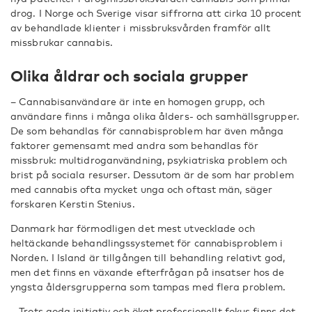
drog. I Norge och Sverige visar siffrorna att cirka 10 procent
av behandlade klienter i missbruksvården framför allt
missbrukar cannabis.
Olika åldrar och sociala grupper
– Cannabisanvändare är inte en homogen grupp, och
användare finns i många olika ålders- och samhällsgrupper.
De som behandlas för cannabisproblem har även många
faktorer gemensamt med andra som behandlas för
missbruk: multidroganvändning, psykiatriska problem och
brist på sociala resurser. Dessutom är de som har problem
med cannabis ofta mycket unga och oftast män, säger
forskaren Kerstin Stenius.
Danmark har förmodligen det mest utvecklade och
heltäckande behandlingssystemet för cannabisproblem i
Norden. I Island är tillgången till behandling relativt god,
men det finns en växande efterfrågan på insatser hos de
yngsta åldersgrupperna som tampas med flera problem.
– Trots goda initiativ och ökat professionellt fokus finns det