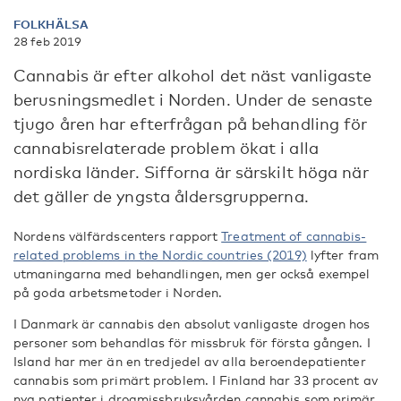
FOLKHÄLSA
28 feb 2019
Cannabis är efter alkohol det näst vanligaste
berusningsmedlet i Norden. Under de senaste
tjugo åren har efterfrågan på behandling för
cannabisrelaterade problem ökat i alla
nordiska länder. Sifforna är särskilt höga när
det gäller de yngsta åldersgrupperna.
Nordens välfärdscenters rapport
Treatment of cannabis-
related problems in the Nordic countries (2019)
lyfter fram
utmaningarna med behandlingen, men ger också exempel
på goda arbetsmetoder i Norden.
I Danmark är cannabis den absolut vanligaste drogen hos
personer som behandlas för missbruk för första gången. I
Island har mer än en tredjedel av alla beroendepatienter
cannabis som primärt problem. I Finland har 33 procent av
nya patienter i drogmissbruksvården cannabis som primär