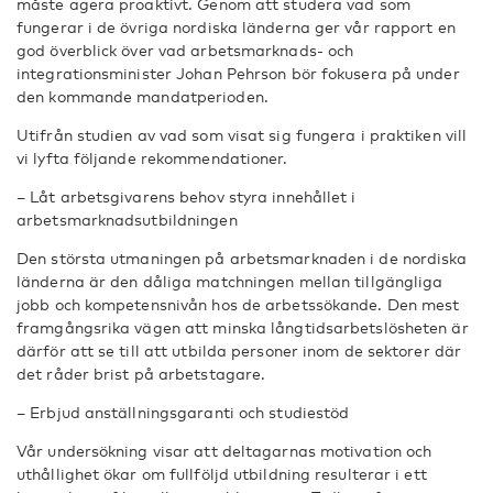
måste agera proaktivt. Genom att studera vad som
fungerar i de övriga nordiska länderna ger vår rapport en
god överblick över vad arbetsmarknads- och
integrationsminister Johan Pehrson bör fokusera på under
den kommande mandatperioden.
Utifrån studien av vad som visat sig fungera i praktiken vill
vi lyfta följande rekommendationer.
– Låt arbetsgivarens behov styra innehållet i
arbetsmarknadsutbildningen
Den största utmaningen på arbetsmarknaden i de nordiska
länderna är den dåliga matchningen mellan tillgängliga
jobb och kompetensnivån hos de arbetssökande. Den mest
framgångsrika vägen att minska långtidsarbetslösheten är
därför att se till att utbilda personer inom de sektorer där
det råder brist på arbetstagare.
– Erbjud anställningsgaranti och studiestöd
Vår undersökning visar att deltagarnas motivation och
uthållighet ökar om fullföljd utbildning resulterar i ett