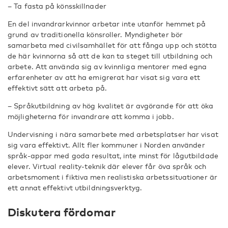
– Ta fasta på könsskillnader
En del invandrarkvinnor arbetar inte utanför hemmet på
grund av traditionella könsroller. Myndigheter bör
samarbeta med civilsamhället för att fånga upp och stötta
de här kvinnorna så att de kan ta steget till utbildning och
arbete. Att använda sig av kvinnliga mentorer med egna
erfarenheter av att ha emigrerat har visat sig vara ett
effektivt sätt att arbeta på.
– Språkutbildning av hög kvalitet är avgörande för att öka
möjligheterna för invandrare att komma i jobb.
Undervisning i nära samarbete med arbetsplatser har visat
sig vara effektivt. Allt fler kommuner i Norden använder
språk-appar med goda resultat, inte minst för lågutbildade
elever. Virtual reality-teknik där elever får öva språk och
arbetsmoment i fiktiva men realistiska arbetssituationer är
ett annat effektivt utbildningsverktyg.
Diskutera fördomar