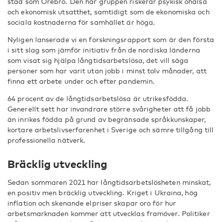
stad som Örebro. Den här gruppen riskerar psykisk ohälsa
och ekonomisk utsatthet, samtidigt som de ekonomiska och
sociala kostnaderna för samhället är höga.
Nyligen lanserade vi en forskningsrapport som är den första
i sitt slag som jämför initiativ från de nordiska länderna
som visat sig hjälpa långtidsarbetslösa, det vill säga
personer som har varit utan jobb i minst tolv månader, att
finna ett arbete under och efter pandemin.
64 procent av de långtidsarbetslösa är utrikesfödda.
Generellt sett har invandrare större svårigheter att få jobb
än inrikes födda på grund av begränsade språkkunskaper,
kortare arbetslivserfarenhet i Sverige och sämre tillgång till
professionella nätverk.
Bräcklig utveckling
Sedan sommaren 2021 har långtidsarbetslösheten minskat,
en positiv men bräcklig utveckling. Kriget i Ukraina, hög
inflation och skenande elpriser skapar oro för hur
arbetsmarknaden kommer att utvecklas framöver. Politiker