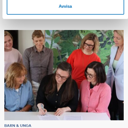
Avvisa
Relaterade nyheter
BARN & UNGA