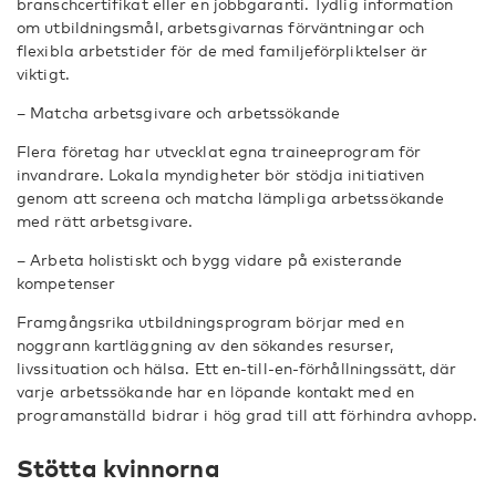
branschcertifikat eller en jobbgaranti. Tydlig information
om utbildningsmål, arbetsgivarnas förväntningar och
flexibla arbetstider för de med familjeförpliktelser är
viktigt.
– Matcha arbetsgivare och arbetssökande
Flera företag har utvecklat egna traineeprogram för
invandrare. Lokala myndigheter bör stödja initiativen
genom att screena och matcha lämpliga arbetssökande
med rätt arbetsgivare.
– Arbeta holistiskt och bygg vidare på existerande
kompetenser
Framgångsrika utbildningsprogram börjar med en
noggrann kartläggning av den sökandes resurser,
livssituation och hälsa. Ett en-till-en-förhållningssätt, där
varje arbetssökande har en löpande kontakt med en
programanställd bidrar i hög grad till att förhindra avhopp.
Stötta kvinnorna