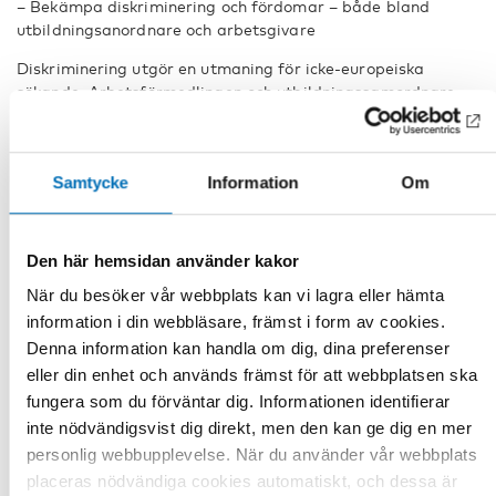
– Bekämpa diskriminering och fördomar – både bland
utbildningsanordnare och arbetsgivare
Diskriminering utgör en utmaning för icke-europeiska
sökande. Arbetsförmedlingen och utbildningssamordnare
måste diskutera egna och omvärldens outtalade
förväntningar och fördomar. Fokus bör ligga på sökandes
resurser och motivation, inte kön eller etniska bakgrund.
Samtycke
Information
Om
– Skapa långsiktiga lösningar och säkerställ effektivt
nationellt och lokalt samarbete
Den här hemsidan använder kakor
Ett nära samarbete mellan aktörer på nationell och lokal
nivå är avgörande för att uppnå goda resultat. Den senaste
När du besöker vår webbplats kan vi lagra eller hämta
tidens neddragningar av Arbetsförmedlingen har lett till
information i din webbläsare, främst i form av cookies.
svårigheter för kommuner där myndigheten har stängt
Denna information kan handla om dig, dina preferenser
lokalkontor. Nationella beslutsfattare måste anslå
eller din enhet och används främst för att webbplatsen ska
tillräckliga medel så att program som riktar sig till
långtidsarbetslösa kan pågå så länge det finns behov.
fungera som du förväntar dig. Informationen identifierar
inte nödvändigsvist dig direkt, men den kan ge dig en mer
Att rusta långtidsarbetslösa är kostsamt men det är en
personlig webbupplevelse. När du använder vår webbplats
investering som lönar sig, inte minst i ljuset av Sveriges
placeras nödvändiga cookies automatiskt, och dessa är
åldrande befolkning. Efterfrågan på arbetskraft inom vård,