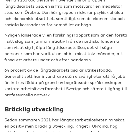
långtidsarbetslösa, en siffra som motsvarar en medelstor
stad som Örebro. Den här gruppen riskerar psykisk ohälsa
och ekonomisk utsatthet, samtidigt som de ekonomiska och
sociala kostnaderna för samhället är höga.
Nyligen lanserade vi en forskningsrapport som är den första
i sitt slag som jämför initiativ från de nordiska länderna
som visat sig hjälpa långtidsarbetslösa, det vill säga
personer som har varit utan jobb i minst tolv månader, att
finna ett arbete under och efter pandemin.
64 procent av de långtidsarbetslösa är utrikesfödda.
Generellt sett har invandrare större svårigheter att få jobb
än inrikes födda på grund av begränsade språkkunskaper,
kortare arbetslivserfarenhet i Sverige och sämre tillgång till
professionella nätverk.
Bräcklig utveckling
Sedan sommaren 2021 har långtidsarbetslösheten minskat,
en positiv men bräcklig utveckling. Kriget i Ukraina, hög