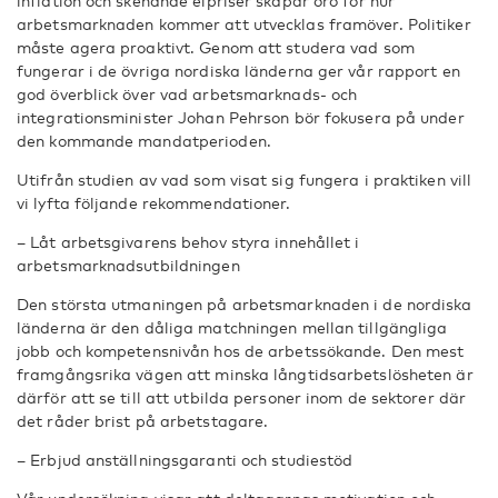
inflation och skenande elpriser skapar oro för hur
arbetsmarknaden kommer att utvecklas framöver. Politiker
måste agera proaktivt. Genom att studera vad som
fungerar i de övriga nordiska länderna ger vår rapport en
god överblick över vad arbetsmarknads- och
integrationsminister Johan Pehrson bör fokusera på under
den kommande mandatperioden.
Utifrån studien av vad som visat sig fungera i praktiken vill
vi lyfta följande rekommendationer.
– Låt arbetsgivarens behov styra innehållet i
arbetsmarknadsutbildningen
Den största utmaningen på arbetsmarknaden i de nordiska
länderna är den dåliga matchningen mellan tillgängliga
jobb och kompetensnivån hos de arbetssökande. Den mest
framgångsrika vägen att minska långtidsarbetslösheten är
därför att se till att utbilda personer inom de sektorer där
det råder brist på arbetstagare.
– Erbjud anställningsgaranti och studiestöd