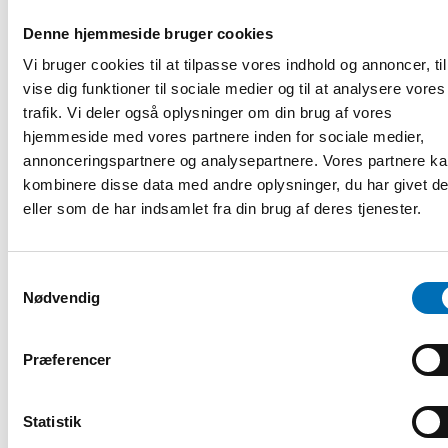
investering som lönar sig, inte minst i ljuset av Sveriges
åldrande befolkning. Efterfrågan på arbetskraft inom vård,
Denne hjemmeside bruger cookies
transport och service växer. Invandrare som i dag är
Vi bruger cookies til at tilpasse vores indhold og annoncer, til
långtidsarbetslösa är att betrakta som en resurs som –
vise dig funktioner til sociale medier og til at analysere vores
med rätt arbetsmarknadspolitik kan bidra till att stärka
trafik. Vi deler også oplysninger om din brug af vores
Sverige.
hjemmeside med vores partnere inden for sociale medier,
Nora Sánchez Gassen, forskare, Åsa Ström Hildestrand,
annonceringspartnere og analysepartnere. Vores partnere k
projektledare, Johanna C. Jokinen, forskare, Ágúst
kombinere disse data med andre oplysninger, du har givet d
Bogason, forskare och Rolf Elmér, direktör.
Samtliga finns
eller som de har indsamlet fra din brug af deres tjenester.
på Nordregio.
Fakta
Samtykkevalg
Nødvendig
DEL
Præferencer
Statistik