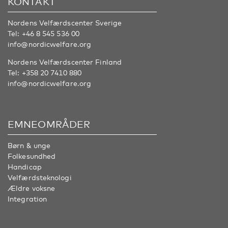
KONTAKT
Nordens Velfærdscenter Sverige
Tel:
+46 8 545 536 00
info@nordicwelfare.org
Nordens Velfærdscenter Finland
Tel:
+358 20 7410 880
info@nordicwelfare.org
EMNEOMRÅDER
Børn & unge
Folkesundhed
Handicap
Velfærdsteknologi
Ældre voksne
Integration