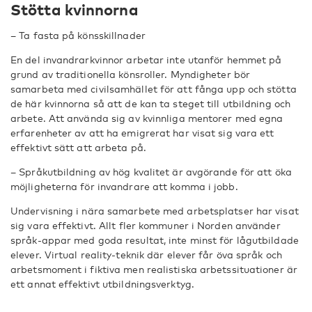
Stötta kvinnorna
– Ta fasta på könsskillnader
En del invandrarkvinnor arbetar inte utanför hemmet på
grund av traditionella könsroller. Myndigheter bör
samarbeta med civilsamhället för att fånga upp och stötta
de här kvinnorna så att de kan ta steget till utbildning och
arbete. Att använda sig av kvinnliga mentorer med egna
erfarenheter av att ha emigrerat har visat sig vara ett
effektivt sätt att arbeta på.
– Språkutbildning av hög kvalitet är avgörande för att öka
möjligheterna för invandrare att komma i jobb.
Undervisning i nära samarbete med arbetsplatser har visat
sig vara effektivt. Allt fler kommuner i Norden använder
språk-appar med goda resultat, inte minst för lågutbildade
elever. Virtual reality-teknik där elever får öva språk och
arbetsmoment i fiktiva men realistiska arbetssituationer är
ett annat effektivt utbildningsverktyg.