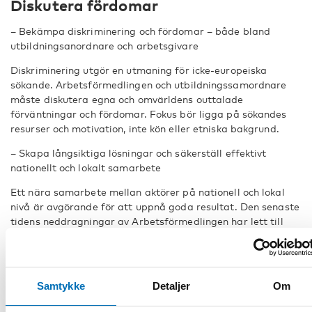
Diskutera fördomar
– Bekämpa diskriminering och fördomar – både bland
utbildningsanordnare och arbetsgivare
Diskriminering utgör en utmaning för icke-europeiska
sökande. Arbetsförmedlingen och utbildningssamordnare
måste diskutera egna och omvärldens outtalade
förväntningar och fördomar. Fokus bör ligga på sökandes
resurser och motivation, inte kön eller etniska bakgrund.
– Skapa långsiktiga lösningar och säkerställ effektivt
nationellt och lokalt samarbete
Ett nära samarbete mellan aktörer på nationell och lokal
nivå är avgörande för att uppnå goda resultat. Den senaste
tidens neddragningar av Arbetsförmedlingen har lett till
svårigheter för kommuner där myndigheten har stängt
lokalkontor. Nationella beslutsfattare måste anslå
tillräckliga medel så att program som riktar sig till
långtidsarbetslösa kan pågå så länge det finns behov.
Samtykke
Detaljer
Om
Att rusta långtidsarbetslösa är kostsamt men det är en