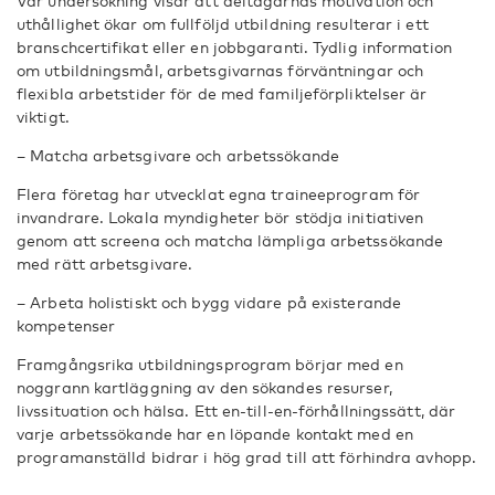
Vår undersökning visar att deltagarnas motivation och
uthållighet ökar om fullföljd utbildning resulterar i ett
branschcertifikat eller en jobbgaranti. Tydlig information
om utbildningsmål, arbetsgivarnas förväntningar och
flexibla arbetstider för de med familjeförpliktelser är
viktigt.
– Matcha arbetsgivare och arbetssökande
Flera företag har utvecklat egna traineeprogram för
invandrare. Lokala myndigheter bör stödja initiativen
genom att screena och matcha lämpliga arbetssökande
med rätt arbetsgivare.
– Arbeta holistiskt och bygg vidare på existerande
kompetenser
Framgångsrika utbildningsprogram börjar med en
noggrann kartläggning av den sökandes resurser,
livssituation och hälsa. Ett en-till-en-förhållningssätt, där
varje arbetssökande har en löpande kontakt med en
programanställd bidrar i hög grad till att förhindra avhopp.