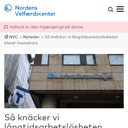
Indhold er ikke tilgængeligt på dansk.
NVC
>
Nyheder
>
Så knäcker vi långtidsarbetslösheten
bland invandrare
Så knäcker vi
långtidsarbetslösheten