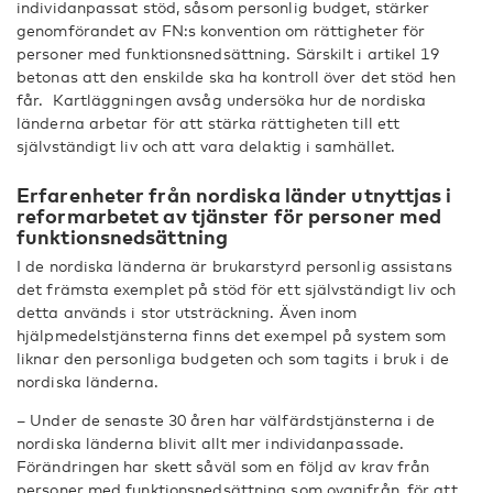
individanpassat stöd, såsom personlig budget, stärker
genomförandet av FN:s konvention om rättigheter för
personer med funktionsnedsättning. Särskilt i artikel 19
betonas att den enskilde ska ha kontroll över det stöd hen
får. Kartläggningen avsåg undersöka hur de nordiska
länderna arbetar för att stärka rättigheten till ett
självständigt liv och att vara delaktig i samhället.
Erfarenheter från nordiska länder utnyttjas i
reformarbetet av tjänster för personer med
funktionsnedsättning
I de nordiska länderna är brukarstyrd personlig assistans
det främsta exemplet på stöd för ett självständigt liv och
detta används i stor utsträckning. Även inom
hjälpmedelstjänsterna finns det exempel på system som
liknar den personliga budgeten och som tagits i bruk i de
nordiska länderna.
– Under de senaste 30 åren har välfärdstjänsterna i de
nordiska länderna blivit allt mer individanpassade.
Förändringen har skett såväl som en följd av krav från
personer med funktionsnedsättning som ovanifrån, för att