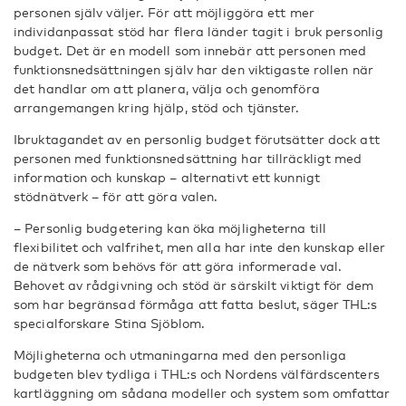
personen själv väljer. För att möjliggöra ett mer
individanpassat stöd har flera länder tagit i bruk personlig
budget. Det är en modell som innebär att personen med
funktionsnedsättningen själv har den viktigaste rollen när
det handlar om att planera, välja och genomföra
arrangemangen kring hjälp, stöd och tjänster.
Ibruktagandet av en personlig budget förutsätter dock att
personen med funktionsnedsättning har tillräckligt med
information och kunskap – alternativt ett kunnigt
stödnätverk – för att göra valen.
– Personlig budgetering kan öka möjligheterna till
flexibilitet och valfrihet, men alla har inte den kunskap eller
de nätverk som behövs för att göra informerade val.
Behovet av rådgivning och stöd är särskilt viktigt för dem
som har begränsad förmåga att fatta beslut, säger THL:s
specialforskare Stina Sjöblom.
Möjligheterna och utmaningarna med den personliga
budgeten blev tydliga i THL:s och Nordens välfärdscenters
kartläggning om sådana modeller och system som omfattar