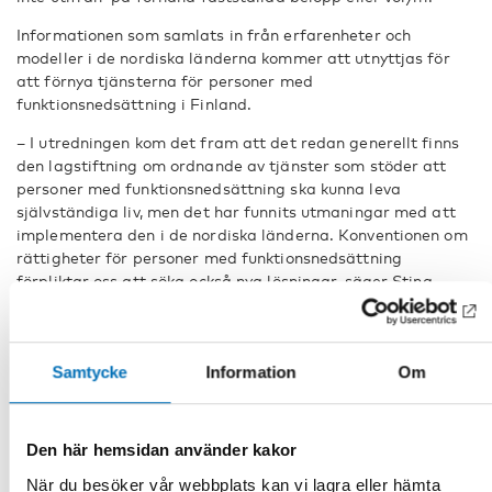
Informationen som samlats in från erfarenheter och
modeller i de nordiska länderna kommer att utnyttjas för
att förnya tjänsterna för personer med
funktionsnedsättning i Finland.
– I utredningen kom det fram att det redan generellt finns
den lagstiftning om ordnande av tjänster som stöder att
personer med funktionsnedsättning ska kunna leva
självständiga liv, men det har funnits utmaningar med att
implementera den i de nordiska länderna. Konventionen om
rättigheter för personer med funktionsnedsättning
förpliktar oss att söka också nya lösningar, säger Stina
Sjöblom.
– Rätt ordnad kan en personlig budget erbjuda möjligheter
för att göra individuella val i sådana tjänster som inte
Samtycke
Information
Om
tidigare har erbjudit valmöjligheter. Man måste ändå se till
att ordna tillräckligt med stöd, så att man med den
personliga budgeteringen lyckas uppnå den individuella
Den här hemsidan använder kakor
nyttan som eftersträvas, understryker Stina Sjöblom.
När du besöker vår webbplats kan vi lagra eller hämta