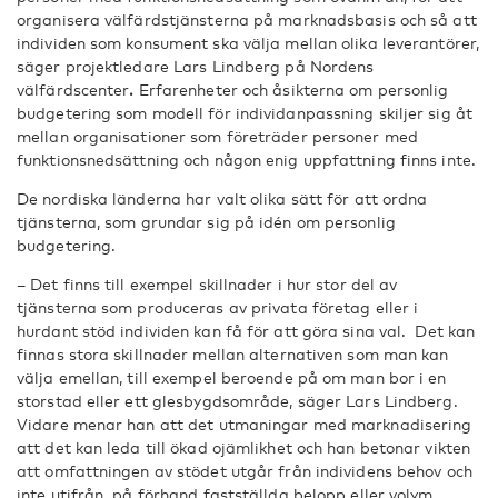
organisera välfärdstjänsterna på marknadsbasis och så att
individen som konsument ska välja mellan olika leverantörer,
säger projektledare Lars Lindberg på Nordens
välfärdscenter
.
Erfarenheter och åsikterna om personlig
budgetering som modell för individanpassning skiljer sig åt
mellan organisationer som företräder personer med
funktionsnedsättning och någon enig uppfattning finns inte.
De nordiska länderna har valt olika sätt för att ordna
tjänsterna, som grundar sig på idén om personlig
budgetering.
– Det finns till exempel skillnader i hur stor del av
tjänsterna som produceras av privata företag eller i
hurdant stöd individen kan få för att göra sina val. Det kan
finnas stora skillnader mellan alternativen som man kan
välja emellan, till exempel beroende på om man bor i en
storstad eller ett glesbygdsområde, säger Lars Lindberg.
Vidare menar han att det utmaningar med marknadisering
att det kan leda till ökad ojämlikhet och han betonar vikten
att omfattningen av stödet utgår från individens behov och
inte utifrån på förhand fastställda belopp eller volym.