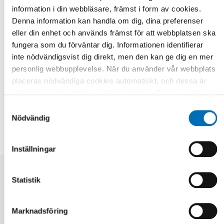
informations- och kommunikationsteknologi samt arbetsliv.
information i din webbläsare, främst i form av cookies.
Denna information kan handla om dig, dina preferenser
Uppdragsgivare för rapporten är
Barne-, ungdoms- och
eller din enhet och används främst för att webbplatsen ska
familiedirektoratet (Bufdir)
i Norge.
fungera som du förväntar dig. Informationen identifierar
Fakta
inte nödvändigsvist dig direkt, men den kan ge dig en mer
personlig webbupplevelse. När du använder vår webbplats
placeras nödvändiga cookies automatiskt, och dessa är
alltid aktiva utan att kräva ditt samtycke. Dessa cookies är
DELA
nödvändiga för att du ska kunna använda webbplatsen och
Samtyckesval
dess funktioner. Vi respekterar din integritet, och du kan
Nödvändig
välja vilka ytterligare cookies (statistiska, preferens,
marknadsföring och oklassificerade) du vill acceptera.
Inställningar
Klicka på de olika kategorirubrikerna för att ta reda på mer
och anpassa dina inställningar för cookies. Observera att
blockering av cookies kan påverka din upplevelse av
Statistik
Relaterade nyheter
webbplatsen och de tjänster vi erbjuder. Om du har besökt
vår webbplats tidigare och accepterat användningen av
Marknadsföring
cookies kan du alltid radera dem genom att navigera till