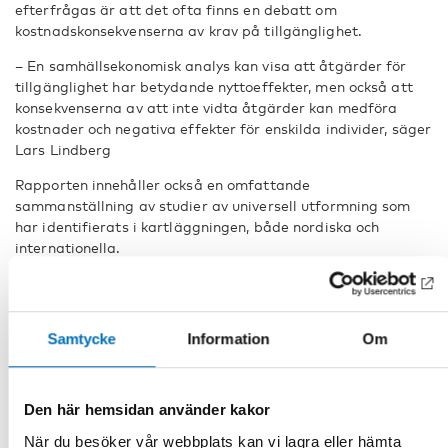
efterfrågas är att det ofta finns en debatt om
kostnadskonsekvenserna av krav på tillgänglighet.
– En samhällsekonomisk analys kan visa att åtgärder för
tillgänglighet har betydande nyttoeffekter, men också att
konsekvenserna av att inte vidta åtgärder kan medföra
kostnader och negativa effekter för enskilda individer, säger
Lars Lindberg
Rapporten innehåller också en omfattande
sammanställning av studier av universell utformning som
har identifierats i kartläggningen, både nordiska och
internationella.
Nordiskt samarbete inom tre områden
En slutsats i rapporten är att ökat nordiskt samarbete kan
Samtycke
Information
Om
leda till bättre sätt att utvärdera och analysera nytta och
kostnader av åtgärder för universell utformning. I rapporten
föreslås att det ska påbörjas ett nordiskt samarbete om
Den här hemsidan använder kakor
utvecklingen av samhällsekonomiska analyser. Tre
samhällsområden lyfts fram i rapporten: transport,
När du besöker vår webbplats kan vi lagra eller hämta