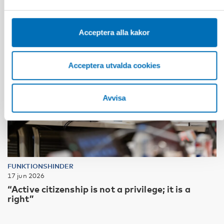
sekretessinställningarna i din webbläsare.
Acceptera alla kakor
Acceptera utvalda cookies
Avvisa
FUNKTIONSHINDER
17 jun 2026
“Active citizenship is not a privilege; it is a
right”