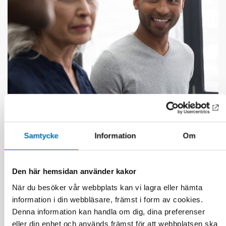
FOLKHÄLSA
21 jan 2021
First call for abstracts: Nordic Alcohol and
Samtycke
Information
Om
Drug Researchers’ Assembly 2021
Den här hemsidan använder kakor
När du besöker vår webbplats kan vi lagra eller hämta
information i din webbläsare, främst i form av cookies.
Denna information kan handla om dig, dina preferenser
eller din enhet och används främst för att webbplatsen ska