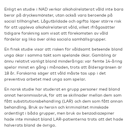
Enligt en studie i NAD verkar alkoholrelaterat våld inte bara
beror på dryckesmönster, utan också vara beroende på
social tillhörighet. Lågutbildade och ogifta löper större risk
för att uppleva alkoholrelaterat våld, vilket ifrågasätter
tidigare forskning som visat att förekomsten av våld
fördelar sig lika över olika sociala samhällsgrupper.
En finsk studie visar att risken för våldsamt beteende bland
unga ökar i samma takt som spelande ökar. Gambling är
ännu relativt vanligt bland minderåriga: var femte 14-åring
spelar minst en gång i månaden, trots att åldersgränsen är
18 år. Forskarna säger att våld måste tas upp i det
preventiva arbetet med unga som spelar.
En norsk studie har studerat en grupp personer med bland
annat heroinmissbruk, för att se skillnader mellan dem som
fått substitutionsbehandling (LAR) och dem som fått annan
behandling. Bruk av heroin och kriminalitet minskade
ordentligt i båda grupper, men bruk av benzodiazepiner
hade inte minskat bland LAR-patienterna trots att det hade
halverats bland de övriga.