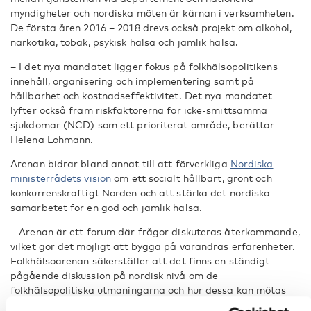
myndigheter och nordiska möten är kärnan i verksamheten.
De första åren 2016 – 2018 drevs också projekt om alkohol,
narkotika, tobak, psykisk hälsa och jämlik hälsa.
– I det nya mandatet ligger fokus på folkhälsopolitikens
innehåll, organisering och implementering samt på
hållbarhet och kostnadseffektivitet. Det nya mandatet
lyfter också fram riskfaktorerna för icke-smittsamma
sjukdomar (NCD) som ett prioriterat område, berättar
Helena Lohmann.
Arenan bidrar bland annat till att förverkliga
Nordiska
ministerrådets vision
om ett socialt hållbart, grönt och
konkurrenskraftigt Norden och att stärka det nordiska
samarbetet för en god och jämlik hälsa.
– Arenan är ett forum där frågor diskuteras återkommande,
vilket gör det möjligt att bygga på varandras erfarenheter.
Folkhälsoarenan säkerställer att det finns en ständigt
pågående diskussion på nordisk nivå om de
folkhälsopolitiska utmaningarna och hur dessa kan mötas
på bästa sätt, konstaterar Helena Lohmann.