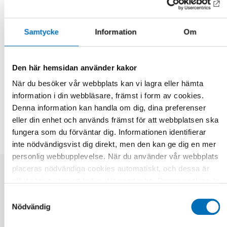
Läs mer om folkhälsoarenans arbete här.
Samtycke
Information
Om
Fakta
Den här hemsidan använder kakor
När du besöker vår webbplats kan vi lagra eller hämta
information i din webbläsare, främst i form av cookies.
DELA
Denna information kan handla om dig, dina preferenser
eller din enhet och används främst för att webbplatsen ska
fungera som du förväntar dig. Informationen identifierar
inte nödvändigsvist dig direkt, men den kan ge dig en mer
personlig webbupplevelse. När du använder vår webbplats
placeras nödvändiga cookies automatiskt, och dessa är
alltid aktiva utan att kräva ditt samtycke. Dessa cookies är
Relaterade nyheter
nödvändiga för att du ska kunna använda webbplatsen och
Samtyckesval
dess funktioner. Vi respekterar din integritet, och du kan
Nödvändig
välja vilka ytterligare cookies (statistiska, preferens,