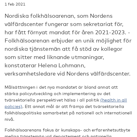
1 feb 2021
Nordiska folkhälsoarenan, som Nordens
välfärdscenter fungerar som sekretariat för,
har fått förnyat mandat för åren 2021-2023. -
Folkhälsoarenan erbjuder en unik möjlighet för
nordiska tjänstemän att få stöd av kollegor
som sitter med liknande utmaningar,
konstaterar Helena Lohmann,
verksamhetsledare vid Nordens välfärdscenter.
Målsättningen i det nya mandatet är bland annat att
stärka policyutveckling och implementering av det
tvärsektoriella perspektivet hälsa i all politik
(health in all
policies)
. Ett annat mål är att främja det tvärsektoriella
folkhälsopolitiska samarbetet på nationell och internationell
nivå.
Folkhälsoarenans fokus är kunskaps- och erfarenhetsutbyte
mellan tjänstemän vid departement och nationella