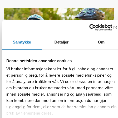
Samtykke
Detaljer
Om
Denne nettsiden anvender cookies
Vi bruker informasjonskapsler for å gi innhold og annonser
et personlig preg, for å levere sosiale mediefunksjoner og
for å analysere trafikken vår. Vi deler dessuten informasjon
om hvordan du bruker nettstedet vårt, med partnerne våre
innen sosiale medier, annonsering og analysearbeid, som
FOLKEHELSE
kan kombinere den med annen informasjon du har gjort
3 jun 2026
tilgjengelig for dem, eller som de har samlet inn gjennom din
Nordiskt projekt om hälsoekonomi – hur kan vi
beräkna vad folkhälsan kostar?
bruk av tjenestene deres.