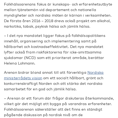
Folkhälsoarenans fokus är kunskaps- och erfarenhetsutbyte
mellan tjänstemän vid departement och nationella
myndigheter och nordiska möten är kärnan i verksamheten.
De första åren 2016 – 2018 drevs också projekt om alkohol,
narkotika, tobak, psykisk hälsa och jämlik hälsa.
– I det nya mandatet ligger fokus på folkhälsopolitikens
innehåll, organisering och implementering samt på
hållbarhet och kostnadseffektivitet. Det nya mandatet
lyfter också fram riskfaktorerna för icke-smittsamma
sjukdomar (NCD) som ett prioriterat område, berättar
Helena Lohmann.
Arenan bidrar bland annat till att förverkliga
Nordiska
ministerrådets vision
om ett socialt hållbart, grönt och
konkurrenskraftigt Norden och att stärka det nordiska
samarbetet för en god och jämlik hälsa.
– Arenan är ett forum där frågor diskuteras återkommande,
vilket gör det möjligt att bygga på varandras erfarenheter.
Folkhälsoarenan säkerställer att det finns en ständigt
pågående diskussion på nordisk nivå om de