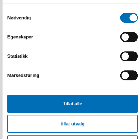
Samtykkevalg
Nødvendig
Egenskaper
Statistikk
Markedsføring
Tillat alle
FOLKEHELSE
tillat utvalg
8 sep 2025
Unges brug af nikotinprodukter – et stigende