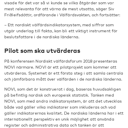
visade för det var så vi kunde se vilka åtgärder som var
mest relevanta för att värna de mest utsatta, säger Siv
Friðleifsdóttir, ordförande i Välfärdsvakten, och fortsätter:
– Ett nordiskt välfärdsindikatorsystem, med siffror som
utgör underlag till fakta, kan bli ett viktigt instrument för
beslutsfattare i de nordiska länderna.
Pilot som ska utvärderas
På konferensen Nordiskt välfärdsforum 2018 presenteras
NOVI närmare. NOVI är ett pilotprojekt som kommer att
utvärderas. Systemet är ett första steg i att samla centrala
och jämförbara mått över välfärden i de nordiska länderna.
NOVI, som det är konstruerat i dag, baseras huvudsakligen
på befintlig nordisk och europeisk statistik. Tanken med
NOVI, som med andra indikatorsystem, är att det utvecklas
både vad gäller vilka indikatorer som inkluderas och vad
gäller indikatorernas kvalitet. De nordiska länderna har i ett
internationellt perspektiv en unik möjlighet att använda
register och administrativa data och tanken är att