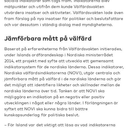
sociala indikatorer som togs fram. Indikatorerna blev
mätpunkter och utifrån dem kunde Välfärdsvakten
utvärdera insatser och aktiviteter. Välfärdsvakten lade även
fram förslag på nya insatser för politiker och beslutsfattare
och var dessutom i ständig dialog med myndigheterna.
Jämförbara mått på välfärd
Baserat på erfarenheterna från Välfärdsvakten initierades,
under Islands ordförandeskap i Nordiska ministerrådet
2014, ett projekt med syfte att utveckla ett gemensamt
indikatorsystem för de nordiska länderna. Dessa indikatorer,
Nordiska välfärdsindikatorerna (NOVI), utgör centrala och
jämförbara mått på välfärd i de nordiska länderna och gör
det möjligt att identifiera likheter och skillnader mellan de
nordiska länderna över tid. Tanken är att NOVI ska
möjliggöra en indikation på en negativ eller positiv
utvecklingen i något eller några länder. I förlängningen är
syftet att NOVI ska kunna bidra till bättre
kunskapsunderlag för politiska beslut.
– För Island var det viktigt att läsa av vad indikatorerna