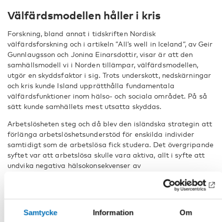
Välfärdsmodellen håller i kris
Forskning, bland annat i tidskriften Nordisk
välfärdsforskning och i artikeln ”All’s well in Iceland”, av Geir
Gunnlaugsson och Jonina Einarsdottir, visar är att den
samhällsmodell vi i Norden tillämpar, välfärdsmodellen,
utgör en skyddsfaktor i sig. Trots underskott, nedskärningar
och kris kunde Island upprätthålla fundamentala
välfärdsfunktioner inom hälso- och sociala området. På så
sätt kunde samhällets mest utsatta skyddas.
Arbetslösheten steg och då blev den isländska strategin att
förlänga arbetslöshetsunderstöd för enskilda individer
samtidigt som de arbetslösa fick studera. Det övergripande
syftet var att arbetslösa skulle vara aktiva, allt i syfte att
undvika negativa hälsokonsekvenser av
långtidsarbetslöshet. I dag är arbetslöshetsnivån på
samma nivå som före krisen och Island lockar utländsk
arbetskraft inom den expanderande turistindustrin.
Samtycke
Information
Om
Forskarna framhåller att ett robust välfärdssystem, som