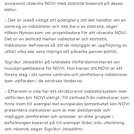
successivt utveckla NOVI med statistik baserad på dessa
källor.
– Det är också viktigt att poängtera att det handlar om en
samling av indikatorer och inte bara av statistik, säger
Håkan Nyman som var projektledare för att utveckla NOVI.
Det är en skillnad mellan indikatorer och statistik.
Indikatorer definieras så att de möjliggör en uppföljning av
utfall vilka ska vara möjliga att påverka genom politik.
Sigríður Jónsdóttir på isländska Välfärdsministeriet var
huvudprojektledare för NOVI. Hon menar att NOVI är ett
första steg i att samla centrala och jämförbara indikatorer
över välfärden i de nordiska länderna.
– Eftersom vi inte har ett strukturerat indikatorsystem över
välfärden blir NOVI viktigt. Till skillnad från indikatorer som
finns inom till exempel det europeiska samarbetet kan NOVI
presentera indikatorer som är mer detaljerade och
möjliggör jämförelser och analyser av olika grupper i
befolkningen baserat på till exempel ålder, kön, utbildning
och inkomst, säger Sigríður Jónsdóttir.