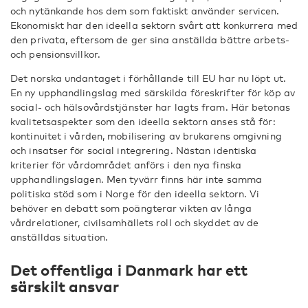
och nytänkande hos dem som faktiskt använder servicen.
Ekonomiskt har den ideella sektorn svårt att konkurrera med
den privata, eftersom de ger sina anställda bättre arbets-
och pensionsvillkor.
Det norska undantaget i förhållande till EU har nu löpt ut.
En ny upphandlingslag med särskilda föreskrifter för köp av
social- och hälsovårdstjänster har lagts fram. Här betonas
kvalitetsaspekter som den ideella sektorn anses stå för:
kontinuitet i vården, mobilisering av brukarens omgivning
och insatser för social integrering. Nästan identiska
kriterier för vårdområdet anförs i den nya finska
upphandlingslagen. Men tyvärr finns här inte samma
politiska stöd som i Norge för den ideella sektorn. Vi
behöver en debatt som poängterar vikten av långa
vårdrelationer, civilsamhällets roll och skyddet av de
anställdas situation.
Det offentliga i Danmark har ett
särskilt ansvar