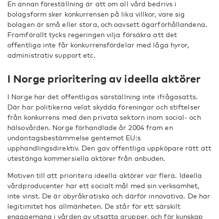
En annan föreställning är att om all vård bedrivs i
bolagsform sker konkurrensen på lika villkor, vare sig
bolagen är små eller stora, och oavsett ägarförhållandena.
Framförallt tycks regeringen vilja försäkra att det
offentliga inte får konkurrensfördelar med låga hyror,
administrativ support etc.
I Norge prioritering av ideella aktörer
I Norge har det offentligas särställning inte ifrågasatts.
Där har politikerna velat skydda föreningar och stiftelser
från konkurrens med den privata sektorn inom social- och
hälsovården. Norge förhandlade år 2004 fram en
undantagsbestämmelse gentemot EU:s
upphandlingsdirektiv. Den gav offentliga uppköpare rätt att
utestänga kommersiella aktörer från anbuden.
Motiven till att prioritera ideella aktörer var flera. Ideella
vårdproducenter har ett socialt mål med sin verksamhet,
inte vinst. De är obyråkratiska och därför innovativa. De har
legitimitet hos allmänheten. De står för ett särskilt
engagemang i vården av utsatta grupper, och för kunskap