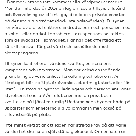
I Danmark stängs inte kommersiella vårdproducenter ut.
Men där infördes år 2014 en lag om socialtillsyn: tillstånd
och övervakning av offentliga, ideella och privata enheter
på det sociala området (dock inte hälsovården). Tillsynen
rör vård av äldre, funktionshindrade, barn och personer med
alkohol- eller narkotikaproblem – grupper som betraktas
som de svagaste i samhället. Här har det offentliga ett
särskilt ansvar för god vård och hushållande med
skattepengarna.
Tillsynen kontrollerar vårdens kvalitet, personalens
kompetens och utrymmena. Man gör också en ingående
granskning av varje enhets förvaltning och ekonomi. Är
företaget bärkraftigt, är överskottet orimligt stort, eller för
litet? Hur stora är hyrorna, ledningens och personalens löner,
styrelsens honorar? Är relationen mellan priset och
kvaliteten på tjänsten rimlig? Bedömningen bygger både på
uppgifter som enheterna själva lämnar in men också på
tillsynsbesök på plats.
Inte minst viktigt är att lagen har strikta krav på att varje
vårdenhet ska ha en självständig ekonomi. Om enheten är