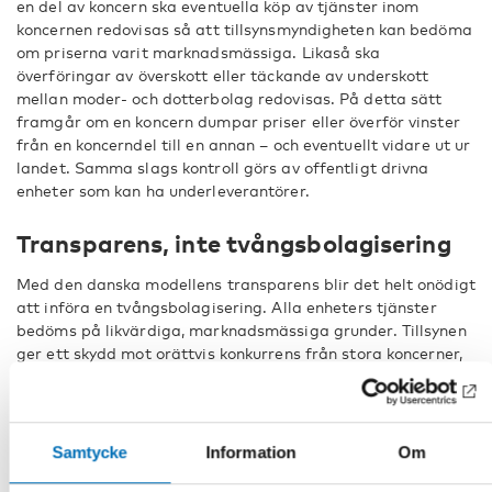
en del av koncern ska eventuella köp av tjänster inom
koncernen redovisas så att tillsynsmyndigheten kan bedöma
om priserna varit marknadsmässiga. Likaså ska
överföringar av överskott eller täckande av underskott
mellan moder- och dotterbolag redovisas. På detta sätt
framgår om en koncern dumpar priser eller överför vinster
från en koncerndel till en annan – och eventuellt vidare ut ur
landet. Samma slags kontroll görs av offentligt drivna
enheter som kan ha underleverantörer.
Transparens, inte tvångsbolagisering
Med den danska modellens transparens blir det helt onödigt
att införa en tvångsbolagisering. Alla enheters tjänster
bedöms på likvärdiga, marknadsmässiga grunder. Tillsynen
ger ett skydd mot orättvis konkurrens från stora koncerner,
och mot dem som vill gömma sina vinster och undvika
skatter.
En brist med det danska systemet är att tillsynen bara kan
Samtycke
Information
Om
rapportera om men inte kräva tillbaka pengar från bolag
som gjort överstora vinster. Däremot går ju överskott inom