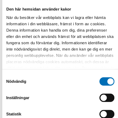
den offentliga verksamheten tillbaka till skattebetalarna på
ett eller annat sätt.
Den här hemsidan använder kakor
När du besöker vår webbplats kan vi lagra eller hämta
Norska och danska myndigheter har alltså inte sett
information i din webbläsare, främst i form av cookies.
bolagisering av offentlig vård som vare sig en klok,
nödvändig eller tillräcklig åtgärd för god, kostnadseffektiv
Denna information kan handla om dig, dina preferenser
vård. Konkurrens accepteras, men under kontrollerade
eller din enhet och används främst för att webbplatsen ska
former. Liknande lösningar borde absolut övervägas också i
fungera som du förväntar dig. Informationen identifierar
Finland.”
inte nödvändigsvist dig direkt, men den kan ge dig en mer
personlig webbupplevelse. När du använder vår webbplats
placeras nödvändiga cookies automatiskt, och dessa är
Länkar
alltid aktiva utan att kräva ditt samtycke. Dessa cookies är
nödvändiga för att du ska kunna använda webbplatsen och
Samtyckesval
dess funktioner. Vi respekterar din integritet, och du kan
Nödvändig
välja vilka ytterligare cookies (statistiska, preferens,
DELA
marknadsföring och oklassificerade) du vill acceptera.
Inställningar
Klicka på de olika kategorirubrikerna för att ta reda på mer
och anpassa dina inställningar för cookies. Observera att
blockering av cookies kan påverka din upplevelse av
Statistik