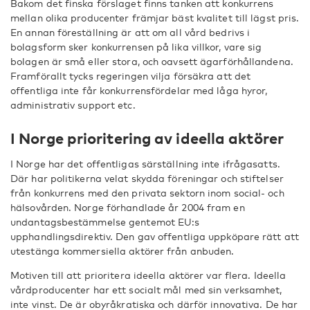
Bakom det finska förslaget finns tanken att konkurrens
mellan olika producenter främjar bäst kvalitet till lägst pris.
En annan föreställning är att om all vård bedrivs i
bolagsform sker konkurrensen på lika villkor, vare sig
bolagen är små eller stora, och oavsett ägarförhållandena.
Framförallt tycks regeringen vilja försäkra att det
offentliga inte får konkurrensfördelar med låga hyror,
administrativ support etc.
I Norge prioritering av ideella aktörer
I Norge har det offentligas särställning inte ifrågasatts.
Där har politikerna velat skydda föreningar och stiftelser
från konkurrens med den privata sektorn inom social- och
hälsovården. Norge förhandlade år 2004 fram en
undantagsbestämmelse gentemot EU:s
upphandlingsdirektiv. Den gav offentliga uppköpare rätt att
utestänga kommersiella aktörer från anbuden.
Motiven till att prioritera ideella aktörer var flera. Ideella
vårdproducenter har ett socialt mål med sin verksamhet,
inte vinst. De är obyråkratiska och därför innovativa. De har