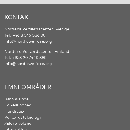
KONTAKT
Nordens Velfærdscenter Sverige
Tel:
+46 8 545 536 00
info@nordicwelfare.org
Nordens Velfærdscenter Finland
Tel:
+358 20 7410 880
info@nordicwelfare.org
EMNEOMRÅDER
Børn & unge
Folkesundhed
Handicap
Velfærdsteknologi
Ældre voksne
Integration