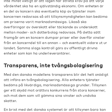
Inte minst viktigt är att lagen har strikta krav på att varje
vårdenhet ska ha en självständig ekonomi. Om enheten är
en del av koncern ska eventuella köp av tjänster inom
koncernen redovisas så att tillsynsmyndigheten kan bedöma
om priserna varit marknadsmässiga. Likaså ska
överföringar av överskott eller täckande av underskott
mellan moder- och dotterbolag redovisas. På detta sätt
framgår om en koncern dumpar priser eller överför vinster
från en koncerndel till en annan – och eventuellt vidare ut ur
landet. Samma slags kontroll görs av offentligt drivna
enheter som kan ha underleverantörer.
Transparens, inte tvångsbolagisering
Med den danska modellens transparens blir det helt onödigt
att införa en tvångsbolagisering. Alla enheters tjänster
bedöms på likvärdiga, marknadsmässiga grunder. Tillsynen
ger ett skydd mot orättvis konkurrens från stora koncerner,
och mot dem som vill gömma sina vinster och undvika
skatter.
En brist med det danska systemet är att tillsynen bara kan