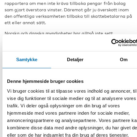
rapportera om men inte kräva tillbaka pengar från bolag
som gjort överstora vinster. Däremot går ju överskott inom
den offentliga verksamheten tillbaka till skattebetalarna på
ett eller annat sätt.
Norska och danska myndigheter har alltså inte sett
bolagisering av offentlig vård som vare sig en klok,
nödvändig eller tillräcklig åtgärd för god, kostnadseffektiv
vård. Konkurrens accepteras, men under kontrollerade
former. Liknande lösningar borde absolut övervägas också i
Samtykke
Detaljer
Om
Finland.”
Denne hjemmeside bruger cookies
Länkar
Vi bruger cookies til at tilpasse vores indhold og annoncer, til
vise dig funktioner til sociale medier og til at analysere vores
trafik. Vi deler også oplysninger om din brug af vores
hjemmeside med vores partnere inden for sociale medier,
DEL
annonceringspartnere og analysepartnere. Vores partnere k
kombinere disse data med andre oplysninger, du har givet d
eller som de har indsamlet fra din brug af deres tjenester.