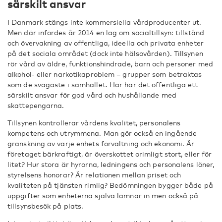
särskilt ansvar
I Danmark stängs inte kommersiella vårdproducenter ut.
Men där infördes år 2014 en lag om socialtillsyn: tillstånd
och övervakning av offentliga, ideella och privata enheter
på det sociala området (dock inte hälsovården). Tillsynen
rör vård av äldre, funktionshindrade, barn och personer med
alkohol- eller narkotikaproblem – grupper som betraktas
som de svagaste i samhället. Här har det offentliga ett
särskilt ansvar för god vård och hushållande med
skattepengarna.
Tillsynen kontrollerar vårdens kvalitet, personalens
kompetens och utrymmena. Man gör också en ingående
granskning av varje enhets förvaltning och ekonomi. Är
företaget bärkraftigt, är överskottet orimligt stort, eller för
litet? Hur stora är hyrorna, ledningens och personalens löner,
styrelsens honorar? Är relationen mellan priset och
kvaliteten på tjänsten rimlig? Bedömningen bygger både på
uppgifter som enheterna själva lämnar in men också på
tillsynsbesök på plats.