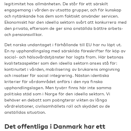
legitimitet hos allmänheten. De står för ett särskilt
engagemang i vården av utsatta grupper, och för kunskap
och nytänkande hos dem som faktiskt använder servicen.
Ekonomiskt har den ideella sektorn svårt att konkurrera med
den privata, eftersom de ger sina anställda bättre arbets-
och pensionsvillkor.
Det norska undantaget i förhållande till EU har nu löpt ut.
En ny upphandlingslag med särskilda föreskrifter för köp av
social- och hälsovårdstjänster har lagts fram. Här betonas
kvalitetsaspekter som den ideella sektorn anses stå för:
kontinuitet i vården, mobilisering av brukarens omgivning
och insatser för social integrering. Nästan identiska
kriterier för vårdområdet anförs i den nya finska
upphandlingslagen. Men tyvärr finns här inte samma
politiska stöd som i Norge för den ideella sektorn. Vi
behöver en debatt som poängterar vikten av långa
vårdrelationer, civilsamhällets roll och skyddet av de
anställdas situation.
Det offentliga i Danmark har ett