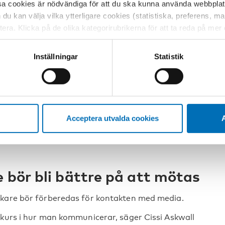
sa cookies är nödvändiga för att du ska kunna använda webbplat
tt som han själv.
h du kan välja vilka ytterligare cookies (statistiska, preferens, 
 bra på att presentera resultaten på ett balanserat
ptera. Klicka på de olika kategorirubrikerna för att ta reda på me
dem då jag ska offentliggöra något. Jag har
bservera att blockering av cookies kan påverka din upplevelse av
d en kommunikationsavdelning som hjälper mig
t vår webbplats tidigare och accepterat användningen av cookies
Inställningar
Statistik
med journalisterna. En välfungerade
tessinställningarna i din webbläsare.
ionslystna rapporteringen får allt mer utrymme.
karkollega i Australien. Där har medierna
Acceptera utvalda cookies
A
t har lett till att politikerna uppfattat att
n alkohol. Som en följd har en viktig tjänst
e bör bli bättre på att mötas
skare bör förberedas för kontakten med media.
 kurs i hur man kommunicerar, säger Cissi Askwall