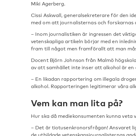
Miki Agerberg.
Cissi Askwall, generalsekreterare för den id
med om att journalisternas och forskarnas 
– Inom journalistiken är ingressen det vikti
vetenskapliga artikeln börjar med en inledn
fram till något men framförallt att man må
Docent Björn Johnson från Malmö högskola m
av att samhället inte inser att alkohol är en
– En likadan rapportering om illegala droger
alkohol. Rapporteringen legitimerar våra al
Vem kan man lita på?
Hur ska då mediekonsumenten kunna veta va
– Det är tiotusenkronorsfrågan! Ansvaret li
de utbildade vetenskapsjournalisternas and