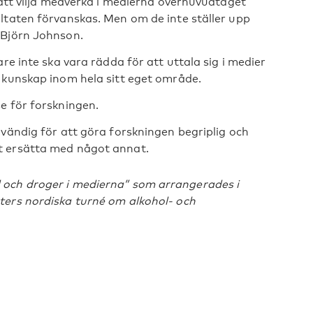
 att vilja medverka i medierna överhuvudtaget
ltaten förvanskas. Men om de inte ställer upp
 Björn Johnson.
re inte ska vara rädda för att uttala sig i medier
 kunskap inom hela sitt eget område.
e för forskningen.
dvändig för att göra forskningen begriplig och
t ersätta med något annat.
 och droger i medierna” som arrangerades i
ters nordiska turné om alkohol- och