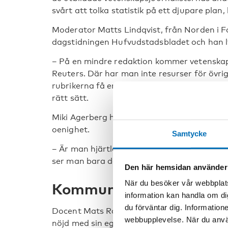
svårt att tolka statistik på ett djupare plan,
Moderator Matts Lindqvist, från Norden i F
dagstidningen Hufvudstadsbladet och han l
– På en mindre redaktion kommer vetenska
Reuters. Där har man inte resurser för övrig
rubrikerna få en stor spridning. Det gälle
rätt sätt.
Miki Agerberg håller med om att det är svår
oenighet.
Samtycke
– Är man hjärtläkare anser man att alkohole
ser man bara de negativa effekterna.
Den här hemsidan använder
När du besöker vår webbplats
Kommunikationsavdelning
information kan handla om di
du förväntar dig. Information
Docent Mats Ramstedt från Centralförbunde
webbupplevelse. När du använ
nöjd med sin egen relation till medierna oc