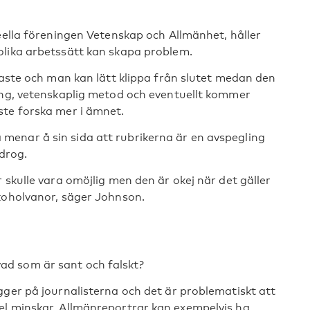
eella föreningen Vetenskap och Allmänhet, håller
olika arbetssätt kan skapa problem.
gaste och man kan lätt klippa från slutet medan den
ing, vetenskaplig metod och eventuellt kommer
ste forska mer i ämnet.
enar å sin sida att rubrikerna är en avspegling
 drog.
 skulle vara omöjlig men den är okej när det gäller
koholvanor, säger Johnson.
d som är sant och falskt?
gger på journalisterna och det är problematiskt att
el minskar. Allmänreportrar kan exempelvis ha