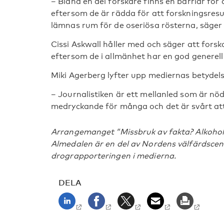
– Bland en del forskare finns en barriär för
eftersom de är rädda för att forskningsresu
lämnas rum för de oseriösa rösterna, säger
Cissi Askwall håller med och säger att forska
eftersom de i allmänhet har en god generell
Miki Agerberg lyfter upp mediernas betydels
– Journalistiken är ett mellanled som är nö
medryckande för många och det är svårt at
Arrangemanget ”Missbruk av fakta? Alkohol
Almedalen är en del av Nordens välfärdscen
drograpporteringen i medierna.
DELA