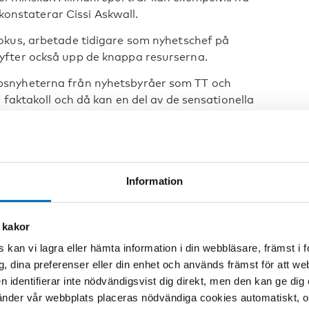
 konstaterar Cissi Askwall.
okus, arbetade tidigare som nyhetschef på
yfter också upp de knappa resurserna.
psnyheterna från nyhetsbyråer som TT och
 faktakoll och då kan en del av de sensationella
r för mediekonsumenterna att kunna läsa medier på
t och påpekar att det också bland läkare råder
Information
n har positiva effekter och är man alkoholläkare
 kakor
 kan vi lagra eller hämta information i din webbläsare, främst i
en spelar viktig roll
g, dina preferenser eller din enhet och används främst för att 
en identifierar inte nödvändigsvist dig direkt, men den kan ge dig
t för alkohol- och narkotikaupplysning (CAN) är
der vår webbplats placeras nödvändiga cookies automatiskt, och
h tycker att journalisterna många gånger har lyckats