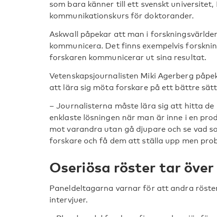
som bara känner till ett svenskt universitet,
kommunikationskurs för doktorander.
Askwall påpekar att man i forskningsvärlden
kommunicera. Det finns exempelvis forsknings
forskaren kommunicerar ut sina resultat.
Vetenskapsjournalisten Miki Agerberg påpeka
att lära sig möta forskare på ett bättre sätt
– Journalisterna måste lära sig att hitta de 
enklaste lösningen när man är inne i en prod
mot varandra utan gå djupare och se vad so
forskare och få dem att ställa upp men prob
Oseriösa röster tar över
Paneldeltagarna varnar för att andra röster
intervjuer.