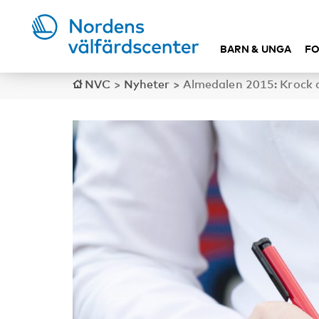
BARN & UNGA
FO
NVC
>
Nyheter
>
Almedalen 2015: Krock d