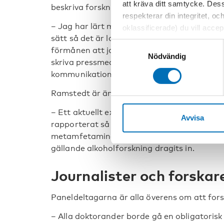
att kräva ditt samtycke. Des
beskriva forskningen på ett minst lika bra sä
respekterar din integritet, oc
– Jag har lärt mig vilka journalister som är
oklassificerade) du vill acce
sätt så det är lockande att ta kontakt med 
inställningar för cookies. O
Samtyckesval
förmånen att jobba på en organisation me
vi erbjuder. Om du har besök
Nödvändig
skriva pressmeddelanden och hålla kontakt 
genom att navigera till sekre
kommunikationsavdelning är väldigt viktig.
Ramstedt är ändå oroad över att den sensat
– Ett aktuellt exempel gäller en alkoholfors
Avvisa
rapporterat så flitigt om metamfetamin att de
metamfetaminet är en mer angelägen fråga ä
gällande alkoholforskning dragits in.
Journalister och forskar
Paneldeltagarna är alla överens om att for
– Alla doktorander borde gå en obligatorisk