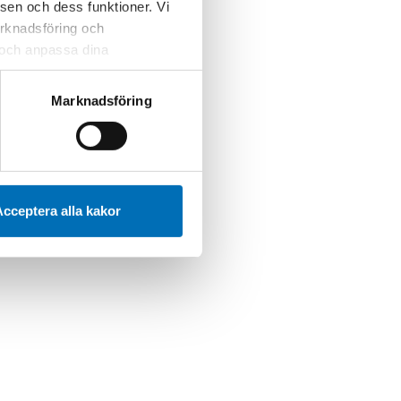
sen och dess funktioner. Vi
marknadsföring och
r och anpassa dina
 webbplatsen och de tjänster
 kan du alltid radera dem
Marknadsföring
cceptera alla kakor