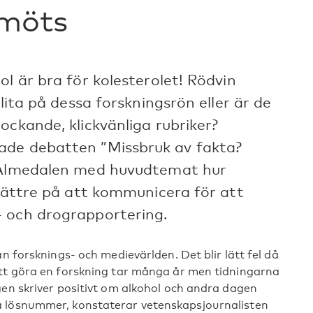
 möts
ol är bra för kolesterolet! Rödvin
 lita på dessa forskningsrön eller är de
ockande, klickvänliga rubriker?
ade debatten ”Missbruk av fakta?
i Almedalen med huvudtemat hur
 bättre på att kommunicera för att
- och drograpportering.
n forsknings- och medievärlden. Det blir lätt fel då
Att göra en forskning tar många år men tidningarna
gen skriver positivt om alkohol och andra dagen
a lösnummer, konstaterar vetenskapsjournalisten