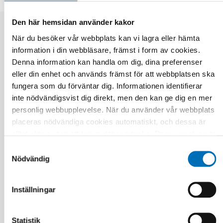
Den här hemsidan använder kakor
När du besöker vår webbplats kan vi lagra eller hämta
Relaterade nyheter
information i din webbläsare, främst i form av cookies.
Denna information kan handla om dig, dina preferenser
eller din enhet och används främst för att webbplatsen ska
fungera som du förväntar dig. Informationen identifierar
inte nödvändigsvist dig direkt, men den kan ge dig en mer
personlig webbupplevelse. När du använder vår webbplats
placeras nödvändiga cookies automatiskt, och dessa är
alltid aktiva utan att kräva ditt samtycke. Dessa cookies är
nödvändiga för att du ska kunna använda webbplatsen och
Samtyckesval
dess funktioner. Vi respekterar din integritet, och du kan
Nödvändig
välja vilka ytterligare cookies (statistiska, preferens,
marknadsföring och oklassificerade) du vill acceptera.
Inställningar
Klicka på de olika kategorirubrikerna för att ta reda på mer
och anpassa dina inställningar för cookies. Observera att
blockering av cookies kan påverka din upplevelse av
Statistik