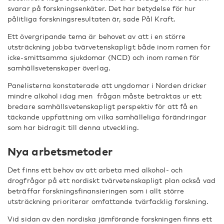
svarar på forskningsenkäter. Det har betydelse för hur
pålitliga forskningsresultaten är, sade Pål Kraft.
Ett övergripande tema är behovet av att i en större
utsträckning jobba tvärvetenskapligt både inom ramen för
icke-smittsamma sjukdomar (NCD) och inom ramen för
samhällsvetenskaper överlag.
Panelisterna konstaterade att ungdomar i Norden dricker
mindre alkohol idag men frågan måste betraktas ur ett
bredare samhällsvetenskapligt perspektiv för att få en
täckande uppfattning om vilka samhälleliga förändringar
som har bidragit till denna utveckling.
Nya arbetsmetoder
Det finns ett behov av att arbeta med alkohol- och
drogfrågor på ett nordiskt tvärvetenskapligt plan också vad
beträffar forskningsfinansieringen som i allt större
utsträckning prioriterar omfattande tvärfacklig forskning.
Vid sidan av den nordiska jämförande forskningen finns ett