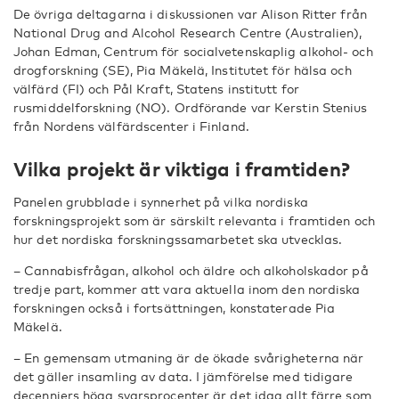
De övriga deltagarna i diskussionen var Alison Ritter från
National Drug and Alcohol Research Centre (Australien),
Johan Edman, Centrum för socialvetenskaplig alkohol- och
drogforskning (SE), Pia Mäkelä, Institutet för hälsa och
välfärd (FI) och Pål Kraft, Statens institutt for
rusmiddelforskning (NO). Ordförande var Kerstin Stenius
från Nordens välfärdscenter i Finland.
Vilka projekt är viktiga i framtiden?
Panelen grubblade i synnerhet på vilka nordiska
forskningsprojekt som är särskilt relevanta i framtiden och
hur det nordiska forskningssamarbetet ska utvecklas.
– Cannabisfrågan, alkohol och äldre och alkoholskador på
tredje part, kommer att vara aktuella inom den nordiska
forskningen också i fortsättningen, konstaterade Pia
Mäkelä.
– En gemensam utmaning är de ökade svårigheterna när
det gäller insamling av data. I jämförelse med tidigare
decenniers höga svarsprocenter är det idag allt färre som