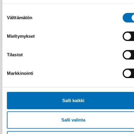
Suostumuksen
Välttämätön
valinta
KANSANTERVEYS
21 tammi 2021
Mieltymykset
First call for abstracts: Nordic Alcohol and
Drug Researchers’ Assembly 2021
Tilastot
Markkinointi
Salli kaikki
Salli valinta