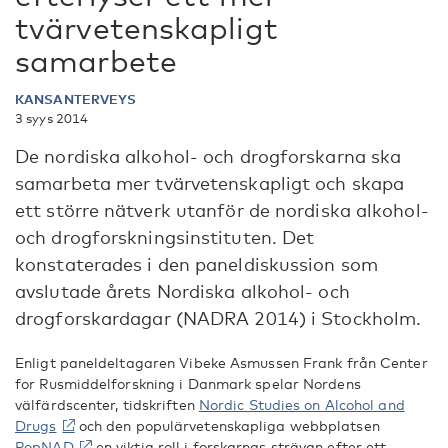
tvärvetenskapligt
samarbete
KANSANTERVEYS
3 syys 2014
De nordiska alkohol- och drogforskarna ska
samarbeta mer tvärvetenskapligt och skapa
ett större nätverk utanför de nordiska alkohol-
och drogforskningsinstituten. Det
konstaterades i den paneldiskussion som
avslutade årets Nordiska alkohol- och
drogforskardagar (NADRA 2014) i Stockholm.
Enligt paneldeltagaren Vibeke Asmussen Frank från Center
for Rusmiddelforskning i Danmark spelar Nordens
välfärdscenter, tidskriften
Nordic Studies on Alcohol and
Drugs
och den populärvetenskapliga webbplatsen
PopNAD
en viktig roll i forskarnas strävan efter ett