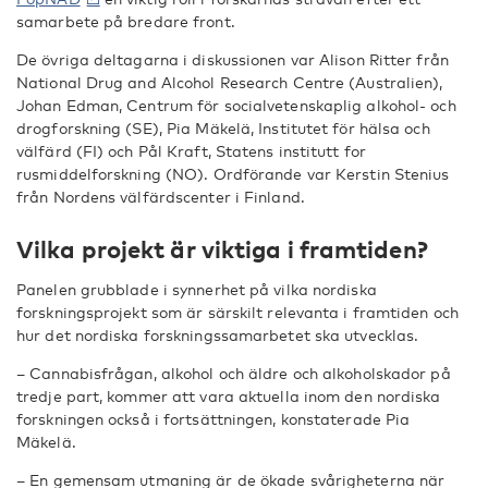
samarbete på bredare front.
De övriga deltagarna i diskussionen var Alison Ritter från
National Drug and Alcohol Research Centre (Australien),
Johan Edman, Centrum för socialvetenskaplig alkohol- och
drogforskning (SE), Pia Mäkelä, Institutet för hälsa och
välfärd (FI) och Pål Kraft, Statens institutt for
rusmiddelforskning (NO). Ordförande var Kerstin Stenius
från Nordens välfärdscenter i Finland.
Vilka projekt är viktiga i framtiden?
Panelen grubblade i synnerhet på vilka nordiska
forskningsprojekt som är särskilt relevanta i framtiden och
hur det nordiska forskningssamarbetet ska utvecklas.
– Cannabisfrågan, alkohol och äldre och alkoholskador på
tredje part, kommer att vara aktuella inom den nordiska
forskningen också i fortsättningen, konstaterade Pia
Mäkelä.
– En gemensam utmaning är de ökade svårigheterna när