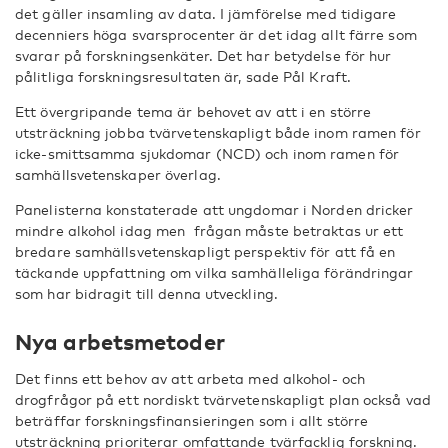
det gäller insamling av data. I jämförelse med tidigare
decenniers höga svarsprocenter är det idag allt färre som
svarar på forskningsenkäter. Det har betydelse för hur
pålitliga forskningsresultaten är, sade Pål Kraft.
Ett övergripande tema är behovet av att i en större
utsträckning jobba tvärvetenskapligt både inom ramen för
icke-smittsamma sjukdomar (NCD) och inom ramen för
samhällsvetenskaper överlag.
Panelisterna konstaterade att ungdomar i Norden dricker
mindre alkohol idag men frågan måste betraktas ur ett
bredare samhällsvetenskapligt perspektiv för att få en
täckande uppfattning om vilka samhälleliga förändringar
som har bidragit till denna utveckling.
Nya arbetsmetoder
Det finns ett behov av att arbeta med alkohol- och
drogfrågor på ett nordiskt tvärvetenskapligt plan också vad
beträffar forskningsfinansieringen som i allt större
utsträckning prioriterar omfattande tvärfacklig forskning.