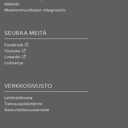
Iäkkäät
Maahanmuuttajien integraatio
SEURAA MEITÄ
Facebook
Youtube
LinkedIn
Uutiskirje
VERKKOSIVUSTO
Lehdistöhuone
Tietosuojakäytäntö
Saavutettavuusseloste