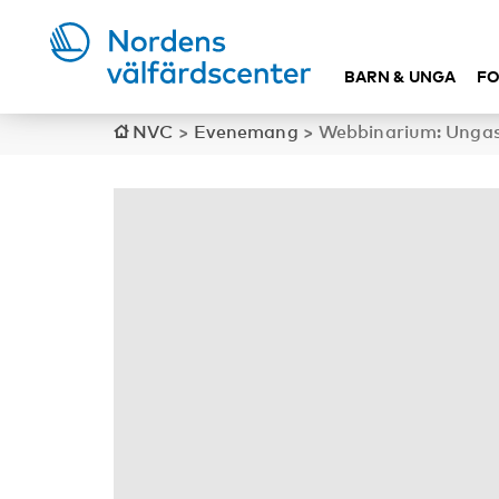
BARN & UNGA
FO
NVC
>
Evenemang
>
Webbinarium: Ungas fri