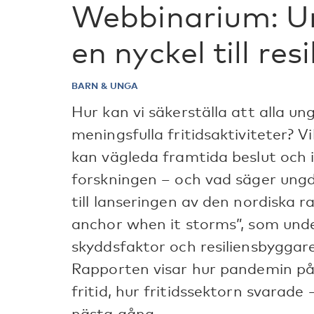
Webbinarium: Un
en nyckel till resi
BARN & UNGA
Hur kan vi säkerställa att alla unga
meningsfulla fritidsaktiviteter? 
kan vägleda framtida beslut och 
forskningen – och vad säger un
till lanseringen av den nordiska 
anchor when it storms”, som under
skyddsfaktor och resiliensbyggare 
Rapporten visar hur pandemin påv
fritid, hur fritidssektorn svarade
nästa gång.