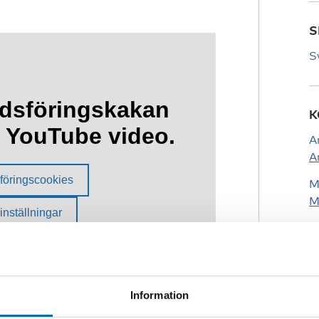
S
S
K
A
A
M
M
Information