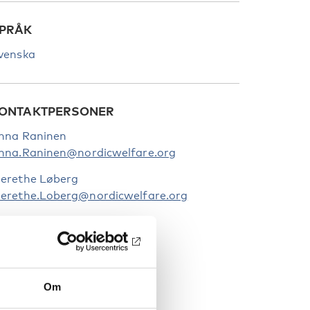
PRÅK
venska
ONTAKTPERSONER
nna Raninen
nna.Raninen@nordicwelfare.org
erethe Løberg
erethe.Loberg@nordicwelfare.org
Om