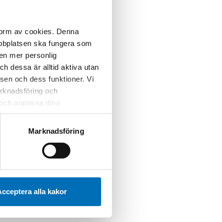
 form av cookies. Denna
webbplatsen ska fungera som
 en mer personlig
 dessa är alltid aktiva utan
sen och dess funktioner. Vi
marknadsföring och
r och anpassa dina
 webbplatsen och de tjänster
 kan du alltid radera dem
Marknadsföring
cceptera alla kakor