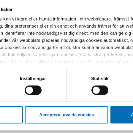
h sista publikationen inom projektet
 kakor
gheter till delaktighet och utveckling
drivs av Nordens välfärdscenter på
 kan vi lagra eller hämta information i din webbläsare, främst i
ORDBUK.
g, dina preferenser eller din enhet och används främst för att 
en identifierar inte nödvändigsvist dig direkt, men den kan ge dig
ca Johansson, Rapsod, Sverige
der vår webbplats placeras nödvändiga cookies automatiskt, och
sa cookies är nödvändiga för att du ska kunna använda webbplat
h du kan välja vilka ytterligare cookies (statistiska, preferens, 
l, regional och nationell nivå i de
ptera. Klicka på de olika kategorirubrikerna för att ta reda på me
bservera att blockering av cookies kan påverka din upplevelse av
t vår webbplats tidigare och accepterat användningen av cookies
Inställningar
Statistik
tessinställningarna i din webbläsare.
Acceptera utvalda cookies
A