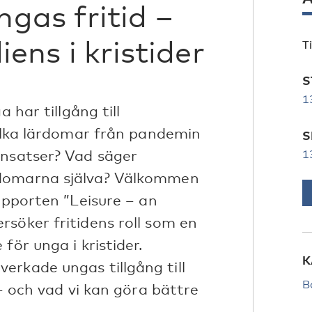
gas fritid –
liens i kristider
T
S
1
 har tillgång till
Vilka lärdomar från pandemin
S
insatser? Vad säger
1
gdomarna själva? Välkommen
rapporten ”Leisure – an
söker fritidens roll som en
för unga i kristider.
K
erkade ungas tillgång till
B
 – och vad vi kan göra bättre