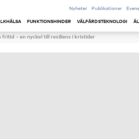
Nyheter
Publikationer
Even
LKHÄLSA
FUNKTIONSHINDER
VÄLFÄRDSTEKNOLOGI
Ä
tid – en nyckel till resiliens i kristider