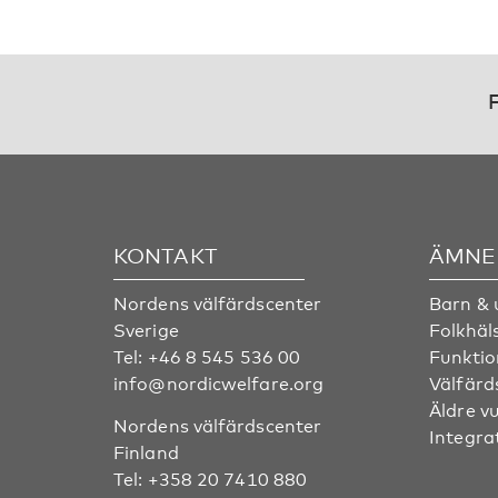
F
KONTAKT
ÄMNE
Nordens välfärdscenter
Barn &
Sverige
Folkhäl
Tel:
+46 8 545 536 00
Funktio
info@nordicwelfare.org
Välfärd
Äldre v
Nordens välfärdscenter
Integra
Finland
Tel:
+358 20 7410 880