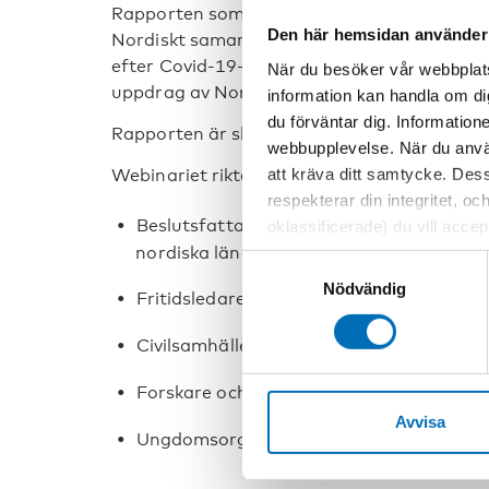
Rapporten som presenteras är den sjunde oc
Den här hemsidan använder
Nordiskt samarbete om barns och ungas möjli
efter Covid-19-pandemin (2021–2025), som 
När du besöker vår webbplats
uppdrag av Nordiska ministerrådet och N
information kan handla om di
du förväntar dig. Information
Rapporten är skriven av Åsa Gunvén & Moni
webbupplevelse. När du använ
att kräva ditt samtycke. Des
Webinariet riktar sig till:
respekterar din integritet, oc
Beslutsfattare och tjänstepersoner på loka
oklassificerade) du vill acce
nordiska länderna
inställningar för cookies. O
Samtyckesval
vi erbjuder. Om du har besök
Nödvändig
Fritidsledare och ungdomsarbetare
genom att navigera till sekre
Civilsamhällesorganisationer
Forskare och utbildare
Avvisa
Ungdomsorganisationer och unga själva