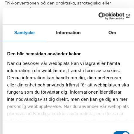
FN-konventionen på den praktiska, strategiska eller
politiska nivån.
På 2016 års konferens i Mariehamn på Åland diskuterades
implementering av barn och ungas rättigheter. I
klippet
kan du höra mer om konferensen och möta
Samtycke
Information
Om
föreläsare och deltagare.
Nordens välfärdscenter arrangerar konferensen. Vi är en
Den här hemsidan använder kakor
institution under Nordiska ministerrådet. Vårt arbete syftar
till att utarbeta strategiska inspel till politiker, att
När du besöker vår webbplats kan vi lagra eller hämta
sammanställa forskningsresultat och arrangera nordiska
information i din webbläsare, främst i form av cookies.
och internationella konferenser.
Denna information kan handla om dig, dina preferenser
Har du frågor?
eller din enhet och används främst för att webbplatsen ska
Kontakta projektledare Lars Rottem Krangnes på:
fungera som du förväntar dig. Informationen identifierar
+46 (0)70-562 45 30
inte nödvändigsvist dig direkt, men den kan ge dig en mer
lars.rottem-krangnes@nordicwelfare.org
personlig webbupplevelse. När du använder vår webbplats
placeras nödvändiga cookies automatiskt, och dessa är
Eller evenemangsspecialist Nina Sténs på:
+46 (0)70-056 51 73
alltid aktiva utan att kräva ditt samtycke. Dessa cookies är
nina.stens@nordicwelfare.org
nödvändiga för att du ska kunna använda webbplatsen och
Samtyckesval