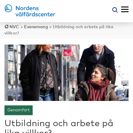
NVC
>
Evenemang
>
Utbildning och arbete på lika
villkor?
Genomfört
Utbildning och arbete på
lika villkor?