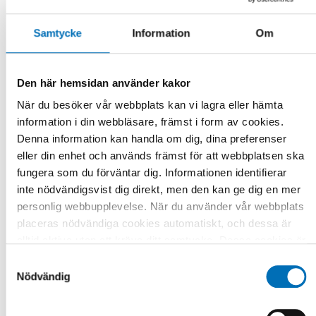
Samtycke
Information
Om
Den här hemsidan använder kakor
När du besöker vår webbplats kan vi lagra eller hämta
information i din webbläsare, främst i form av cookies.
Denna information kan handla om dig, dina preferenser
eller din enhet och används främst för att webbplatsen ska
fungera som du förväntar dig. Informationen identifierar
inte nödvändigsvist dig direkt, men den kan ge dig en mer
personlig webbupplevelse. När du använder vår webbplats
placeras nödvändiga cookies automatiskt, och dessa är
FOLKHÄLSA
alltid aktiva utan att kräva ditt samtycke. Dessa cookies är
29 jan 2020
nödvändiga för att du ska kunna använda webbplatsen och
Samtyckesval
First call for abstracts for NADRA 2020
dess funktioner. Vi respekterar din integritet, och du kan
Nödvändig
This year the Nordic Alcohol and Drug Researchers’
välja vilka ytterligare cookies (statistiska, preferens,
Assembly (NADRA) focuses on marginalization and complex
marknadsföring och oklassificerade) du vill acceptera.